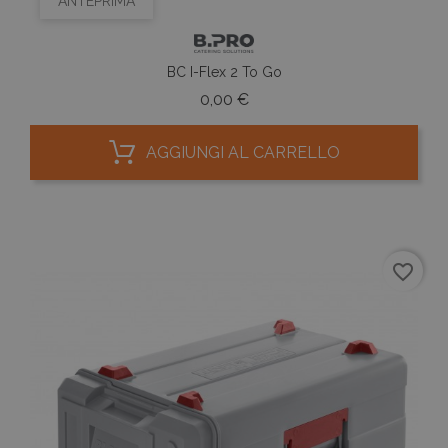
ANTEPRIMA
BC I-Flex 2 To Go
Prezzo
0,00 €
AGGIUNGI AL CARRELLO
favorite_border