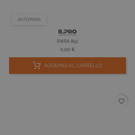
ANTEPRIMA
RWRA 852
Prezzo
0,00 €
AGGIUNGI AL CARRELLO
favorite_border