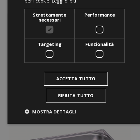
per i cookie.
Leggi di più
Panelling On 3 Sides, With...
Strettamente
Performance
Prezzo
0,00 €
necessari
AGGIUNGI AL CARRELLO
Targeting
Funzionalità
favorite_border
ACCETTA TUTTO
RIFIUTA TUTTO
MOSTRA DETTAGLI
Strettamente necessari
Performance