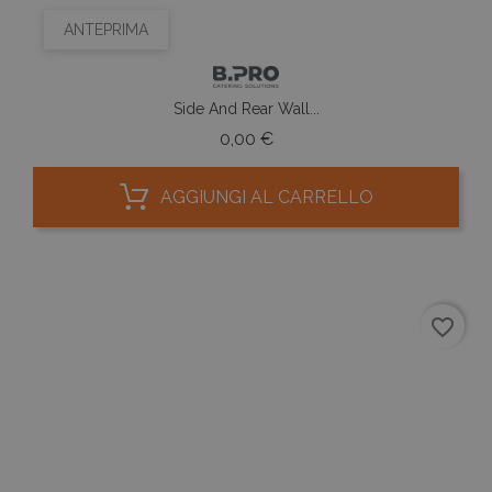
ANTEPRIMA
Side And Rear Wall...
Prezzo
0,00 €
AGGIUNGI AL CARRELLO
favorite_border