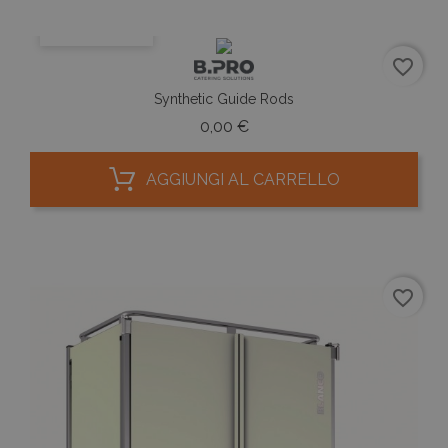
ANTEPRIMA
favorite_border
Synthetic Guide Rods
Prezzo
0,00 €
AGGIUNGI AL CARRELLO
favorite_border