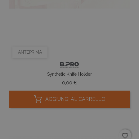
ANTEPRIMA
Synthetic Knife Holder
Prezzo
0,00 €
AGGIUNGI AL CARRELLO
favorite_border