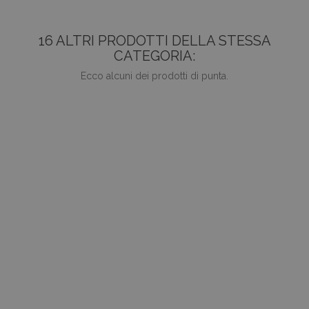
16 ALTRI PRODOTTI DELLA STESSA
CATEGORIA:
Ecco alcuni dei prodotti di punta.
ANTEPRIMA
favorite_border
TTW-PK 32-115 DZU
Prezzo
0,00 €
AGGIUNGI AL CARRELLO
favorite_border