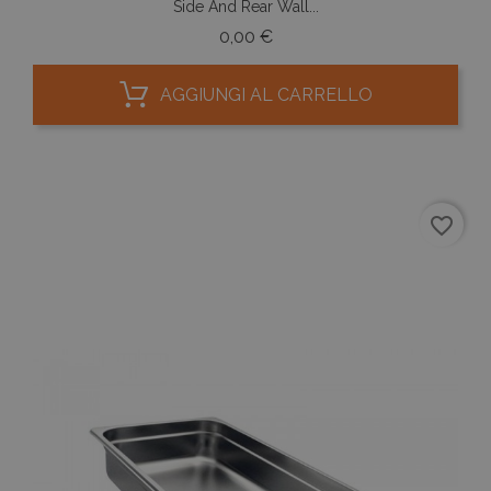
Side And Rear Wall...
Prezzo
0,00 €
AGGIUNGI AL CARRELLO
favorite_border