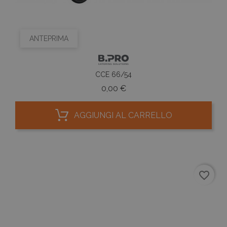
ANTEPRIMA
CCE 66/54
Prezzo
0,00 €
AGGIUNGI AL CARRELLO
favorite_border