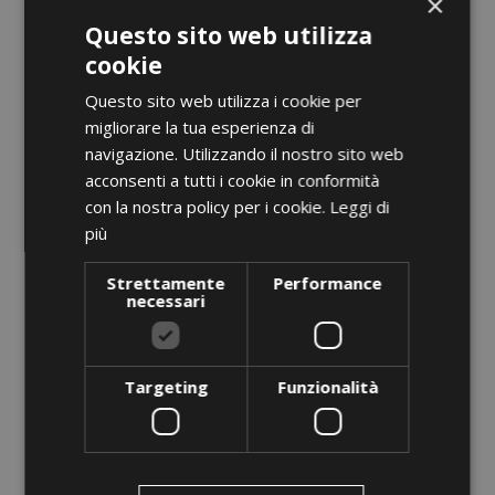
×
Questo sito web utilizza
BC Classic 3.1 BHG
cookie
Prezzo
0,00 €
Questo sito web utilizza i cookie per
AGGIUNGI AL CARRELLO
migliorare la tua esperienza di
navigazione. Utilizzando il nostro sito web
acconsenti a tutti i cookie in conformità
con la nostra policy per i cookie.
Leggi di
più
favorite_border
Strettamente
Performance
necessari
Targeting
Funzionalità