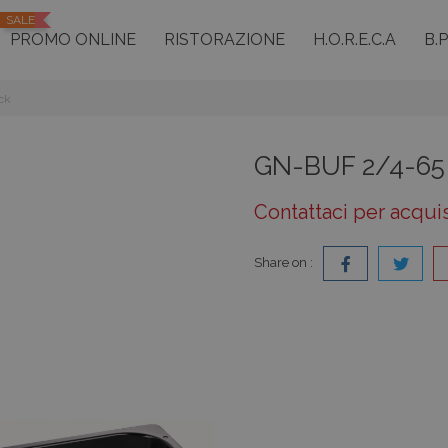
SALE
PROMO ONLINE
RISTORAZIONE
H.O.R.E.C.A
B.
ck
GN-BUF 2/4-65 
Contattaci per acqui
Share on :