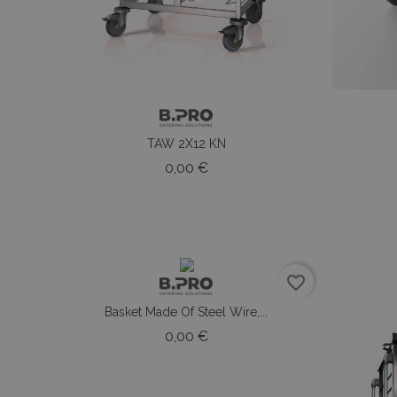
Nome
Prov
_pk_id.8.3643
PrestaShop-[abcd
_fbp
Meta
.fan
PHPSESSID
PHP
www.
_pk_ses.8.3643
TAW 2X12 KN
Prezzo
0,00 €
_ga_VKH694135V
_ga
favorite_border
Basket Made Of Steel Wire,...
Prezzo
0,00 €