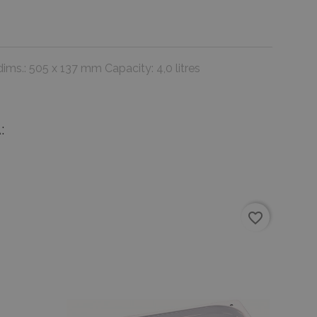
ms.: 505 x 137 mm Capacity: 4,0 litres
:
favorite_border
favorite_border