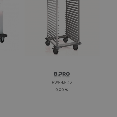
RWR-EP 46
o
Prezzo
0,00 €