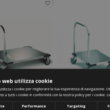
favorite_border
 web utilizza cookie
ilizza i cookie per migliorare la tua esperienza di navigazione. Ut
i a tutti i cookie in conformità con la nostra policy per i cookie.
Le
nte
Performance
Targeting
F
i