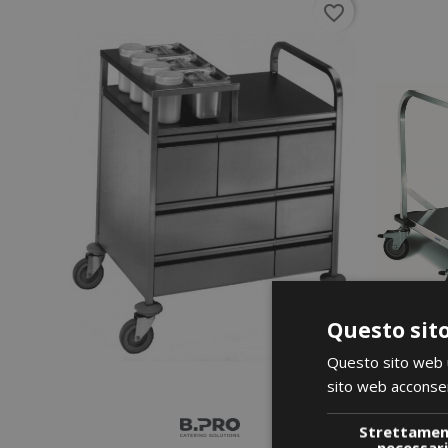
favorite_border
Questo sito
Questo sito web ut
sito web acconsent
Strettame
necessar