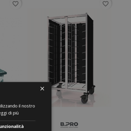
favorite_border
favorite_border
×
ilizzando il nostro
ggi di più
unzionalità