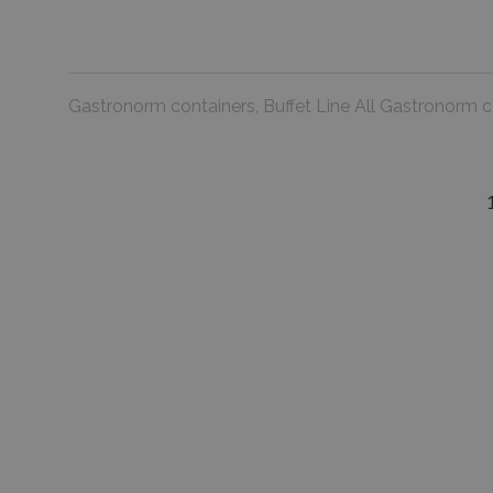
Gastronorm containers, Buffet Line All Gastronorm c
favorite_border