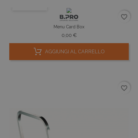
ANTEPRIMA
favorite_border
Menu Card Box
Prezzo
0,00 €
AGGIUNGI AL CARRELLO
favorite_border