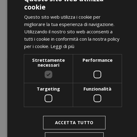
AGGIUNGI AL CARRELLO
cookie
Questo sito web utilizza i cookie per
migliorare la tua esperienza di navigazione.
ANTEPRIMA
Utilizzando il nostro sito web acconsenti a
favorite_border
tutti i cookie in conformità con la nostra policy
per i cookie.
Leggi di più
BC I-Flex 3 Built-In
Prezzo
0,00 €
Strettamente
Performance
necessari
AGGIUNGI AL CARRELLO
Targeting
Funzionalità
favorite_border
ACCETTA TUTTO