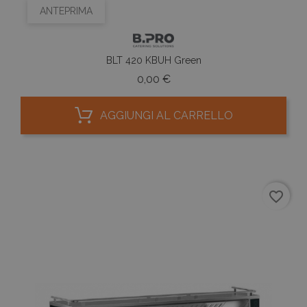
ANTEPRIMA
BLT 420 KBUH Green
Prezzo
0,00 €
AGGIUNGI AL CARRELLO
favorite_border