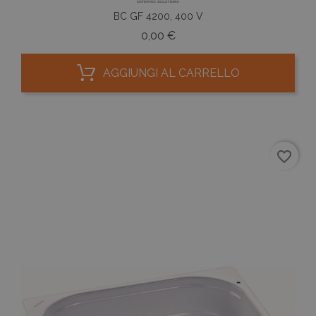
BC GF 4200, 400 V
Prezzo
0,00 €
AGGIUNGI AL CARRELLO
favorite_border