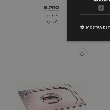
GR 2/3
Prezzo
0,00 €
MOSTRA DET
favorite_border
I cookie strettament
dell'account. Il sit
Nome
CookieScriptCons
Nome
Nome