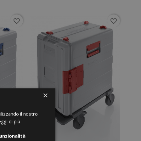
favorite_border
favorite_border
×
ilizzando il nostro
ggi di più
unzionalità