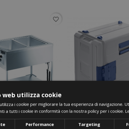
favorite_border
 web utilizza cookie
ilizza i cookie per migliorare la tua esperienza di navigazione. Ut
i a tutti i cookie in conformità con la nostra policy per i cookie.
Le
nte
Performance
Targeting
F
i