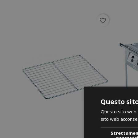
favorite_border
Questo sito
Questo sito web ut
sito web acconsent
Strettame
necessar