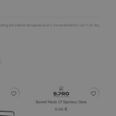
ing the interior temperature in 1° incrementsfrom +40 °C to +85
:
favorite_border
favorite_border
Basket Made Of Stainless Steel
Prezzo
0,00 €