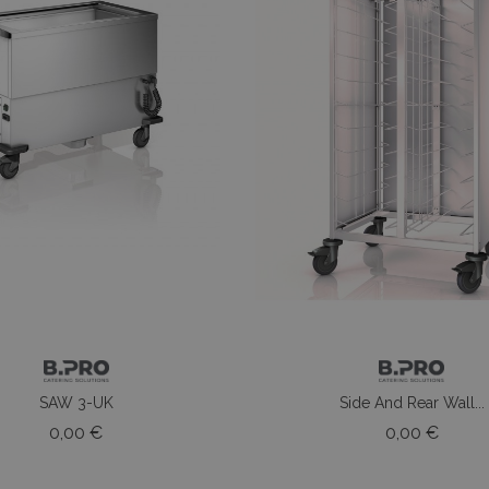
SAW 3-UK
Side And Rear Wall...
Prezzo
Prezz
0,00 €
0,00 €