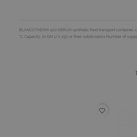
BLANCOTHERM 420 KBRUH synthetic food transport container, conve
°C, Capacity: 2x GN 1/1-150 or their subdivisions Number of supp
favorite_border