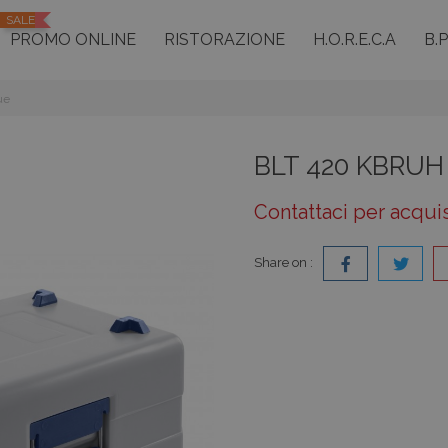
SALE
PROMO ONLINE
RISTORAZIONE
H.O.R.E.C.A
B.
ue
BLT 420 KBRUH
Contattaci per acqui
Share on :