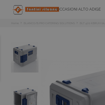
OCCASIONI ALTO ADIGE
Home
BLANCO/B.PRO CATERING SOLUTIONS
BLT 420 KBRUH bl