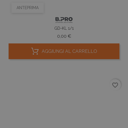
ANTEPRIMA
GD-KL 1/1
Prezzo
0,00 €
AGGIUNGI AL CARRELLO
favorite_border