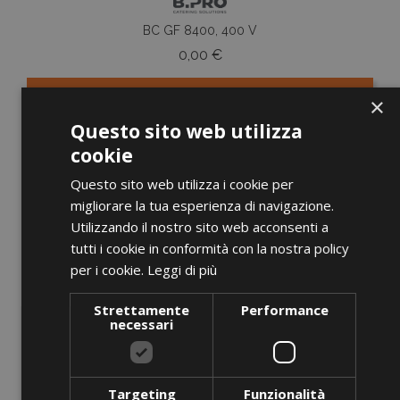
BC GF 8400, 400 V
Prezzo
0,00 €
×
AGGIUNGI AL CARRELLO
Questo sito web utilizza
cookie
Questo sito web utilizza i cookie per
migliorare la tua esperienza di navigazione.
favorite_border
Utilizzando il nostro sito web acconsenti a
tutti i cookie in conformità con la nostra policy
per i cookie.
Leggi di più
Strettamente
Performance
necessari
Targeting
Funzionalità