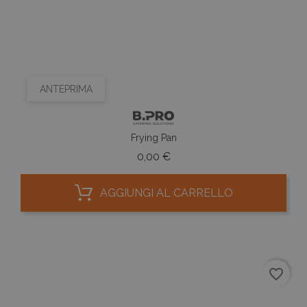
ANTEPRIMA
Frying Pan
Prezzo
0,00 €
AGGIUNGI AL CARRELLO
favorite_border