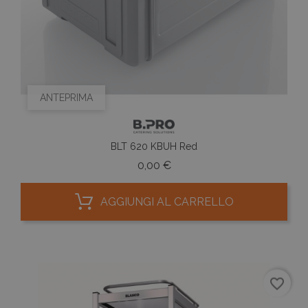
ANTEPRIMA
BLT 620 KBUH Red
Prezzo
0,00 €
AGGIUNGI AL CARRELLO
favorite_border