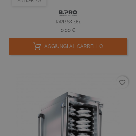
ANTEPRIMA
RWR SK-161
Prezzo
0,00 €
AGGIUNGI AL CARRELLO
favorite_border