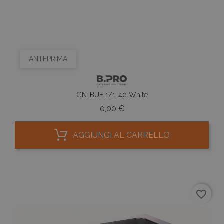
ANTEPRIMA
GN-BUF 1/1-40 White
Prezzo
0,00 €
AGGIUNGI AL CARRELLO
favorite_border