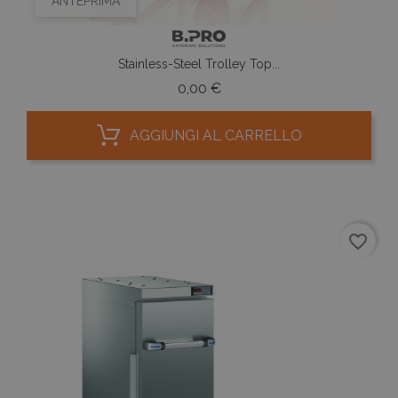
ANTEPRIMA
Stainless-Steel Trolley Top...
Prezzo
0,00 €
AGGIUNGI AL CARRELLO
favorite_border