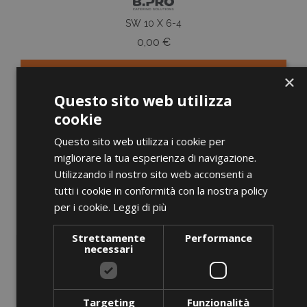
SW 10 X 6-4
Prezzo
0,00 €
×
AGGIUNGI AL CARRELLO
Questo sito web utilizza
cookie
Questo sito web utilizza i cookie per
migliorare la tua esperienza di navigazione.
favorite_border
Utilizzando il nostro sito web acconsenti a
tutti i cookie in conformità con la nostra policy
per i cookie.
Leggi di più
Strettamente
Performance
necessari
Targeting
Funzionalità