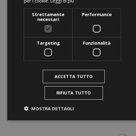
per i cookie.
Leggi di più
Strettamente
Performance
necessari
Targeting
Funzionalità
ANTEPRIMA
ACCETTA TUTTO
CHV 66/54
Prezzo
0,00 €
RIFIUTA TUTTO
AGGIUNGI AL CARRELLO
MOSTRA DETTAGLI
Strettamente necessari
Performance