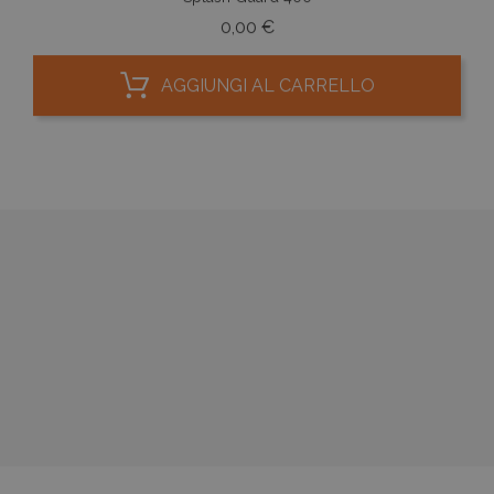
Prezzo
0,00 €
AGGIUNGI AL CARRELLO




