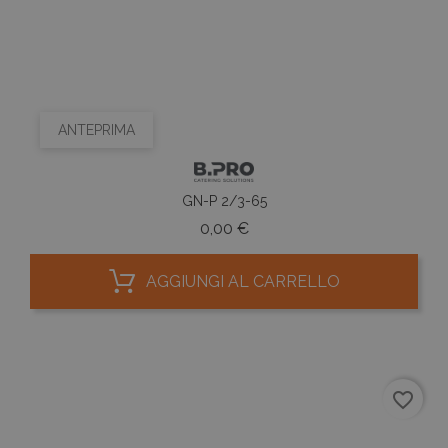
ANTEPRIMA
GN-P 2/3-65
Prezzo
0,00 €
AGGIUNGI AL CARRELLO
favorite_border