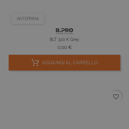
ANTEPRIMA
BLT 320 K Grey
Prezzo
0,00 €
AGGIUNGI AL CARRELLO
favorite_border