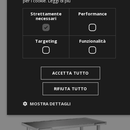
per i cookie.
Leggi di più
GN 1/4-20
Strettamente
Performance
Prezzo
0,00 €
necessari
AGGIUNGI AL CARRELLO
Targeting
Funzionalità
favorite_border
ACCETTA TUTTO
RIFIUTA TUTTO
MOSTRA DETTAGLI
Strettamente necessari
Performance