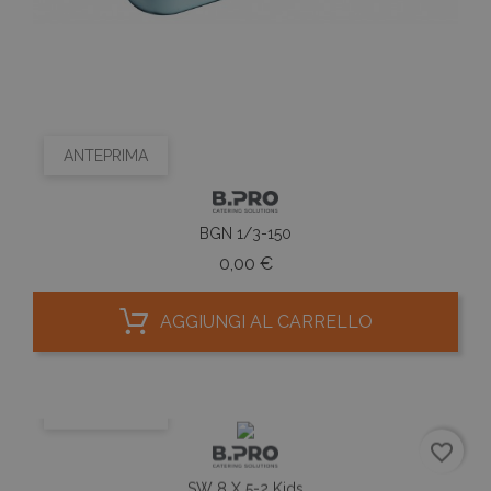
ANTEPRIMA
BGN 1/3-150
Prezzo
0,00 €
AGGIUNGI AL CARRELLO
ANTEPRIMA
favorite_border
SW 8 X 5-2 Kids