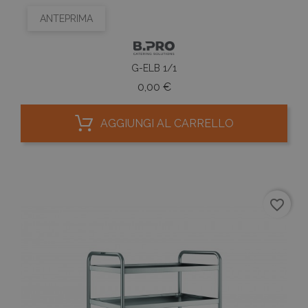
ANTEPRIMA
G-ELB 1/1
Prezzo
0,00 €
AGGIUNGI AL CARRELLO
favorite_border