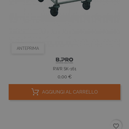
ANTEPRIMA
RWR SK-161
Prezzo
0,00 €
AGGIUNGI AL CARRELLO
favorite_border