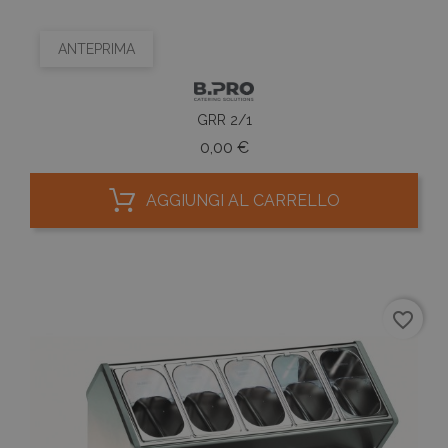
ANTEPRIMA
GRR 2/1
Prezzo
0,00 €
AGGIUNGI AL CARRELLO
favorite_border