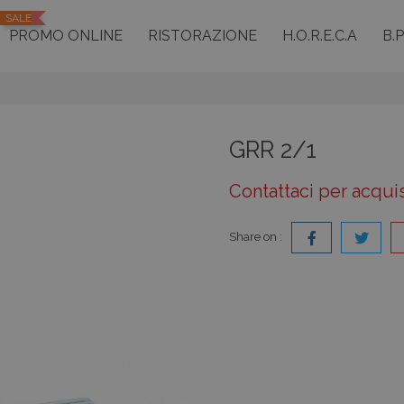
SALE
PROMO ONLINE
RISTORAZIONE
H.O.R.E.C.A
B.
GRR 2/1
Contattaci per acqui
Share on :