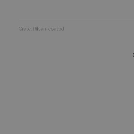
Grate, Rilsan-coated
favorite_border
Colo