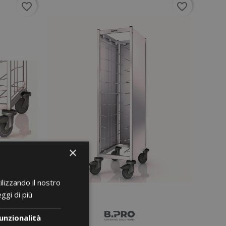
favorite_border
favorite_border
×
ilizzando il nostro
ggi di più
unzionalità