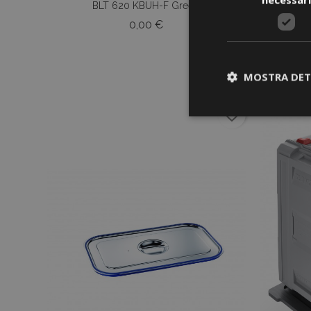
BLT 620 KBUH-F Green
Prezzo
0,00 €
MOSTRA DET
favorite_border
I cookie strettament
dell'account. Il sit
Nome
CookieScriptCons
Nome
Nome