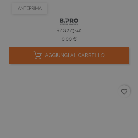
ANTEPRIMA
BZG 2/3-40
Prezzo
0,00 €
AGGIUNGI AL CARRELLO
favorite_border