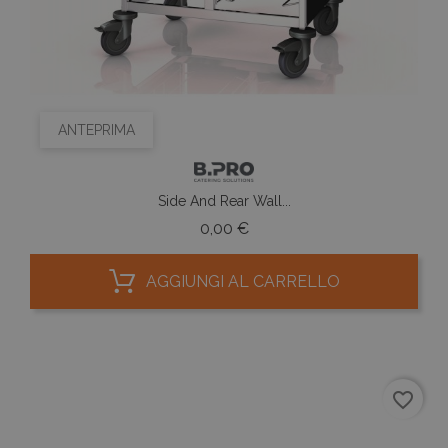
ANTEPRIMA
Side And Rear Wall...
Prezzo
0,00 €
AGGIUNGI AL CARRELLO
favorite_border