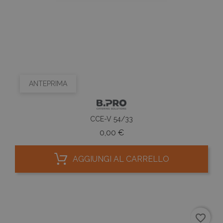
ANTEPRIMA
CCE-V 54/33
Prezzo
0,00 €
AGGIUNGI AL CARRELLO
favorite_border