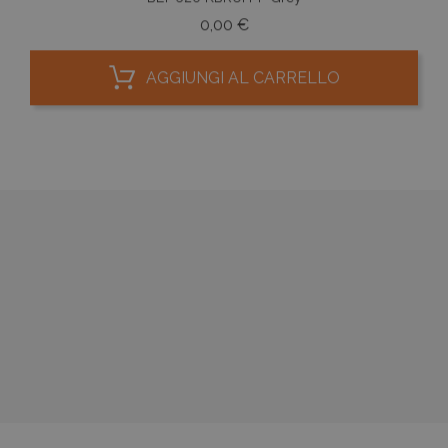
Prezzo
0,00 €
AGGIUNGI AL CARRELLO




