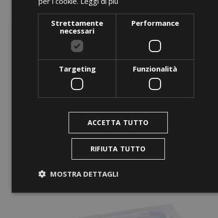
per i cookie.
Leggi di più
Stainless-Steel Trolley Top...
Strettamente
Performance
Prezzo
0,00 €
necessari
AGGIUNGI AL CARRELLO
Targeting
Funzionalità
favorite_border
ACCETTA TUTTO
RIFIUTA TUTTO
MOSTRA DETTAGLI
Strettamente necessari
Performance