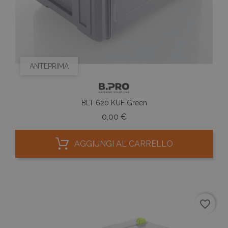
ANTEPRIMA
BLT 620 KUF Green
Prezzo
0,00 €
AGGIUNGI AL CARRELLO
favorite_border