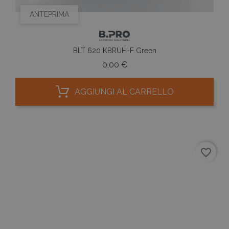
ANTEPRIMA
BLT 620 KBRUH-F Green
Prezzo
0,00 €
AGGIUNGI AL CARRELLO
favorite_border