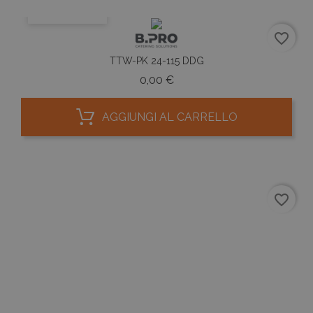
ANTEPRIMA
favorite_border
TTW-PK 24-115 DDG
Prezzo
0,00 €
AGGIUNGI AL CARRELLO
favorite_border