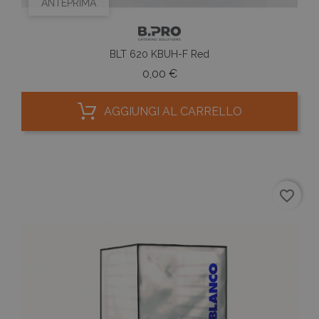
ANTEPRIMA
BLT 620 KBUH-F Red
Prezzo
0,00 €
AGGIUNGI AL CARRELLO
favorite_border