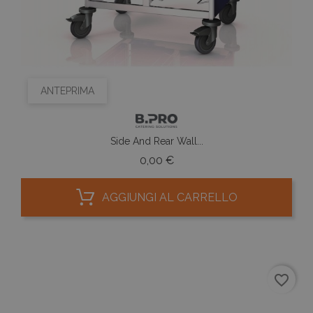
ANTEPRIMA
Side And Rear Wall...
Prezzo
0,00 €
AGGIUNGI AL CARRELLO
favorite_border