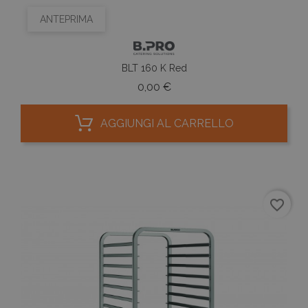
ANTEPRIMA
BLT 160 K Red
Prezzo
0,00 €
AGGIUNGI AL CARRELLO
favorite_border