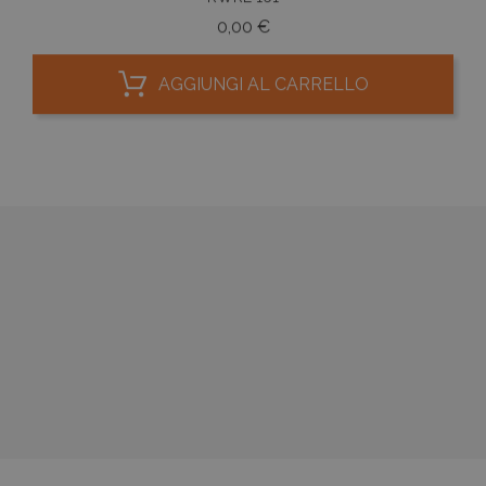
Prezzo
0,00 €
AGGIUNGI AL CARRELLO




