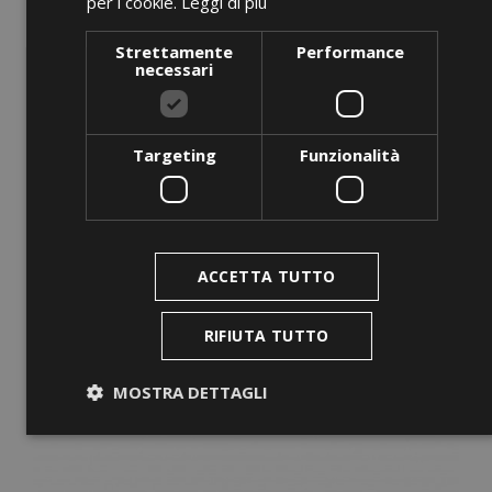
per i cookie.
Leggi di più
RWR 160
Strettamente
Performance
Prezzo
0,00 €
necessari
AGGIUNGI AL CARRELLO
Targeting
Funzionalità
favorite_border
ACCETTA TUTTO
RIFIUTA TUTTO
MOSTRA DETTAGLI
Strettamente necessari
Performance