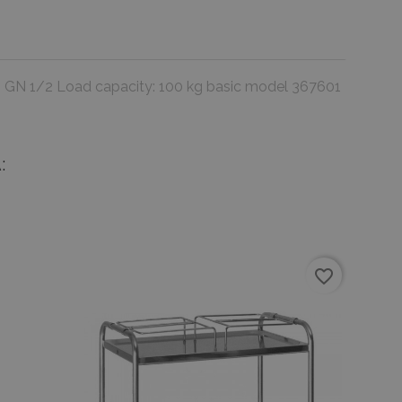
 16 GN 1/2 Load capacity: 100 kg basic model 367601
:
favorite_border
favorite_border
,...
o