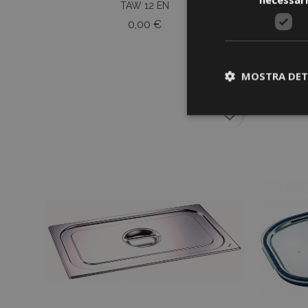
TAW 12 EN
Prezzo
0,00 €
MOSTRA DET
favorite_border
I cookie strettament
dell'account. Il sit
Nome
CookieScriptCons
Nome
Nome