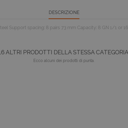
DESCRIZIONE
s steel Support spacing: 8 pairs 73 mm Capacity: 8 GN 1/1 or
16 ALTRI PRODOTTI DELLA STESSA CATEGORIA
Ecco alcuni dei prodotti di punta.
favorite_border
Basket Made Of Steel Wire
Prezz
0,00 €