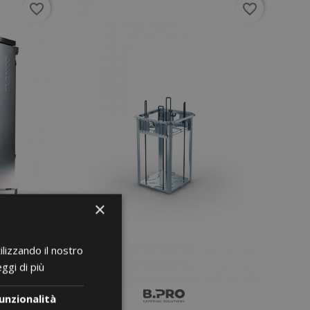
favorite_border
favorite_border
×
ilizzando il nostro
ggi di più
unzionalità