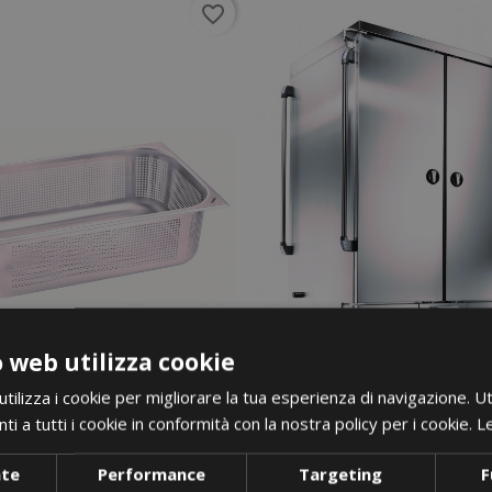
favorite_border
 web utilizza cookie
ilizza i cookie per migliorare la tua esperienza di navigazione. Ut
i a tutti i cookie in conformità con la nostra policy per i cookie.
Le
nte
Performance
Targeting
F
i