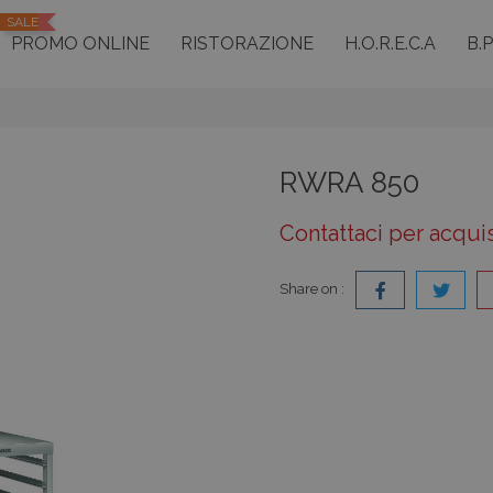
SALE
PROMO ONLINE
RISTORAZIONE
H.O.R.E.C.A
B.
RWRA 850
Contattaci per acqui
Share on :