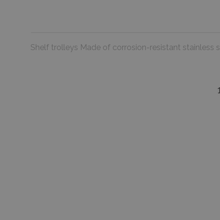
Shelf trolleys Made of corrosion-resistant stainles
favorite_border
Stainless-Steel Basket
Prezzo
0,00 €