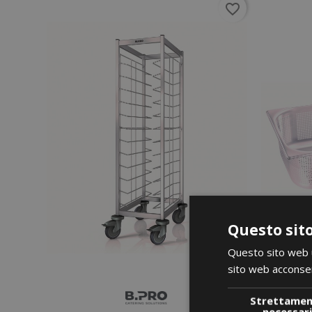
favorite_border
Questo sito
Questo sito web ut
sito web acconsent
Strettame
necessar