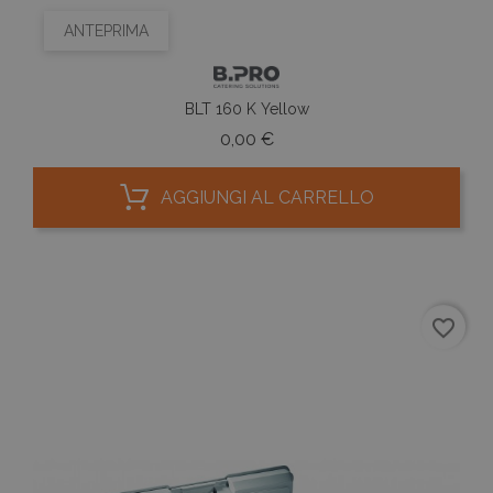
ANTEPRIMA
BLT 160 K Yellow
Prezzo
0,00 €
AGGIUNGI AL CARRELLO
favorite_border