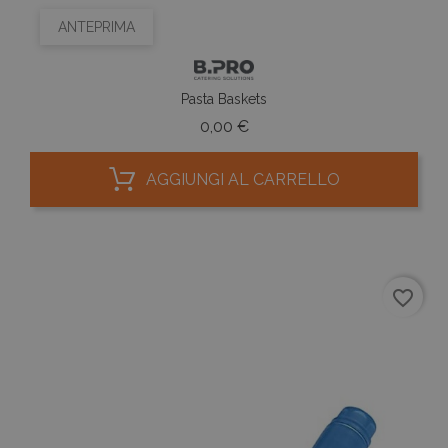
ANTEPRIMA
Pasta Baskets
Prezzo
0,00 €
AGGIUNGI AL CARRELLO
favorite_border