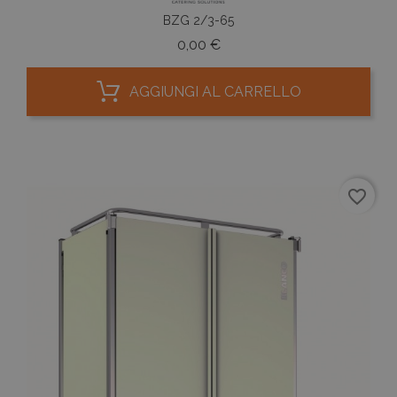
BZG 2/3-65
Prezzo
0,00 €
AGGIUNGI AL CARRELLO
favorite_border