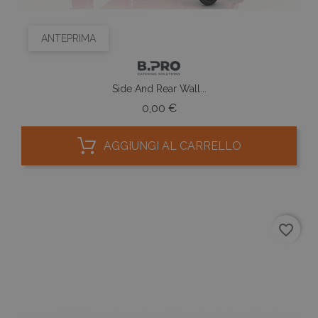
ANTEPRIMA
Side And Rear Wall...
Prezzo
0,00 €
AGGIUNGI AL CARRELLO
favorite_border