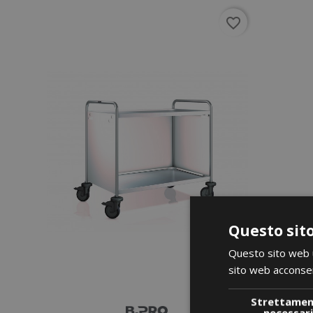
favorite_border
Questo sito
Questo sito web ut
sito web acconsent
Strettame
necessar