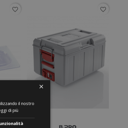
favorite_border
favorite_border
×
ilizzando il nostro
ggi di più
unzionalità