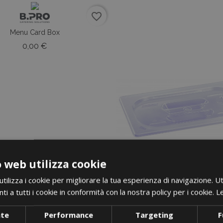
favorite_border
Menu Card Box
Prezzo
0,00 €
 web utilizza cookie
ilizza i cookie per migliorare la tua esperienza di navigazione. Ut
i a tutti i cookie in conformità con la nostra policy per i cookie.
Le
nte
Performance
Targeting
F
i