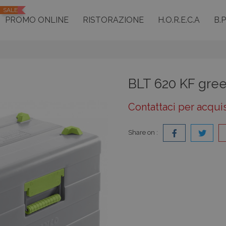
SALE
PROMO ONLINE
RISTORAZIONE
H.O.R.E.C.A
B.
BLT 620 KF gre
Contattaci per acqui
Share on :