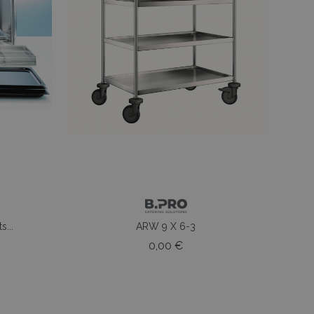
...
ARW 9 X 6-3
o
Prezzo
0,00 €