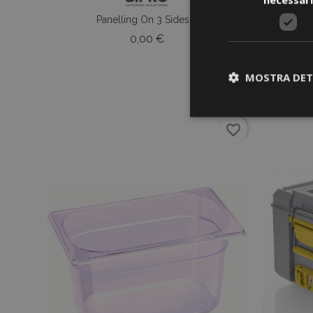
Panelling On 3 Sides,...
Prezzo
0,00 €
MOSTRA DET
favorite_border
I cookie strettament
dell'account. Il sit
Nome
CookieScriptCons
Nome
Nome