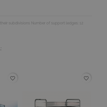
their subdivisions Number of support ledges: 12
:
favorite_border
favorite_border