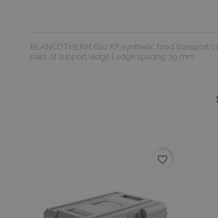
BLANCOTHERM 620 KF synthetic food transport contain
pairs of support ledge Ledge spacing: 39 mm
favorite_border