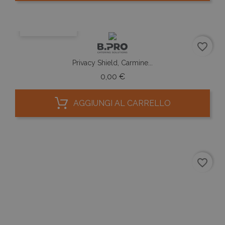
ANTEPRIMA
favorite_border
Privacy Shield, Carmine...
Prezzo
0,00 €
AGGIUNGI AL CARRELLO
favorite_border