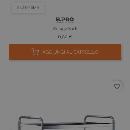
ANTEPRIMA
Storage Shelf
Prezzo
0,00 €
AGGIUNGI AL CARRELLO
favorite_border