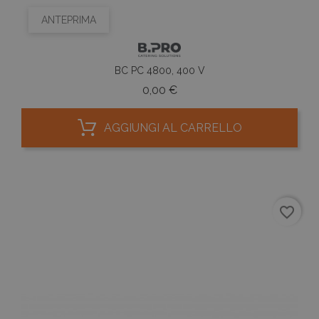
ANTEPRIMA
BC PC 4800, 400 V
Prezzo
0,00 €
AGGIUNGI AL CARRELLO
favorite_border