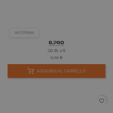
ANTEPRIMA
GD-BL 1/6
Prezzo
0,00 €
AGGIUNGI AL CARRELLO
favorite_border