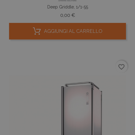
Deep Griddle, 1/1-55
Prezzo
0,00 €
AGGIUNGI AL CARRELLO
favorite_border