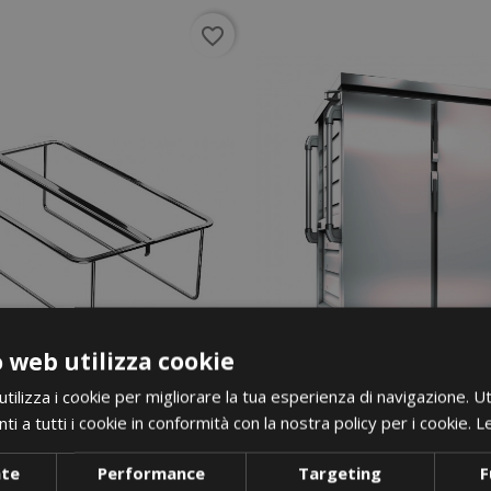
favorite_border
 web utilizza cookie
ilizza i cookie per migliorare la tua esperienza di navigazione. Ut
i a tutti i cookie in conformità con la nostra policy per i cookie.
Le
nte
Performance
Targeting
F
i