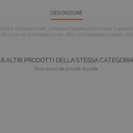
DESCRIZIONE
sistant stainless steel , unheated Square plate tubes Capacity
er: 800 mm w/o hooded cover: 785 mm Installation depth: 7
16 ALTRI PRODOTTI DELLA STESSA CATEGORIA
Ecco alcuni dei prodotti di punta.
favorite_border