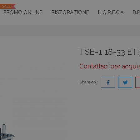
SALE
PROMO ONLINE
RISTORAZIONE
H.O.R.E.C.A
B.
TSE-1 18-33 ET
Contattaci per acqui
Share on :