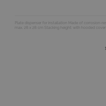
Plate dispenser for installation Made of corrosion-re
max. 28 x 28 cm Stacking height: with hooded cov
favorite_border