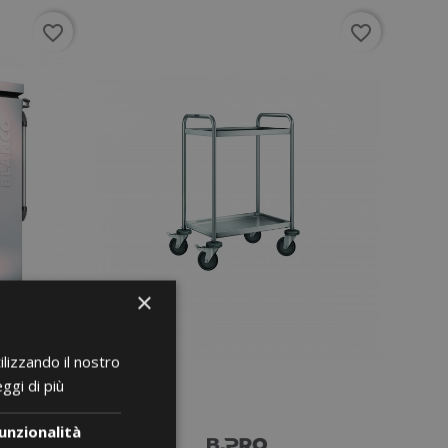
favorite_border
favorite_border
×
ilizzando il nostro
ggi di più
unzionalità