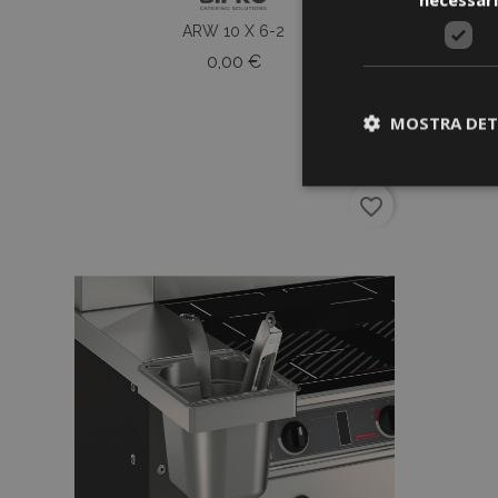
ARW 10 X 6-2
Prezzo
0,00 €
MOSTRA DET
favorite_border
I cookie strettament
dell'account. Il sit
Nome
CookieScriptCons
Nome
Nome