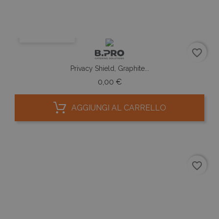
ANTEPRIMA
favorite_border
Privacy Shield, Graphite...
Prezzo
0,00 €
AGGIUNGI AL CARRELLO
favorite_border