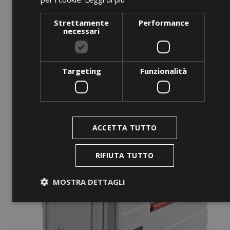
GN-BUF 1/2-40 Black
Strettamente
Performance
necessari
Prezzo
0,00 €
AGGIUNGI AL CARRELLO
Targeting
Funzionalità
favorite_border
ACCETTA TUTTO
RIFIUTA TUTTO
MOSTRA DETTAGLI
Strettamente necessari
Performance