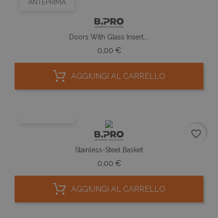
ANTEPRIMA
Doors With Glass Insert,...
Prezzo
0,00 €
AGGIUNGI AL CARRELLO
ANTEPRIMA
favorite_border
Stainless-Steel Basket
Prezzo
0,00 €
AGGIUNGI AL CARRELLO