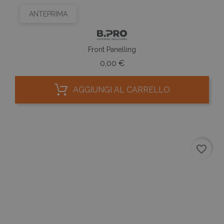
ANTEPRIMA
Front Panelling
Prezzo
0,00 €
AGGIUNGI AL CARRELLO
favorite_border