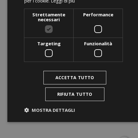
per i cookie.
Leggi di più
Strettamente
Performance
necessari
Targeting
Funzionalità
ANTEPRIMA
ACCETTA TUTTO
BC GF 4200, 400 V
Prezzo
0,00 €
RIFIUTA TUTTO
AGGIUNGI AL CARRELLO
MOSTRA DETTAGLI
Strettamente necessari
Performance