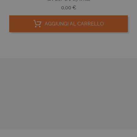
Prezzo
0,00 €
AGGIUNGI AL CARRELLO




