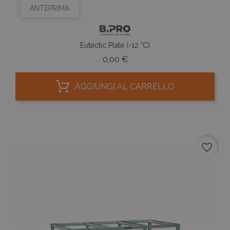
ANTEPRIMA
Eutectic Plate (-12 °C)
Prezzo
0,00 €
AGGIUNGI AL CARRELLO
favorite_border