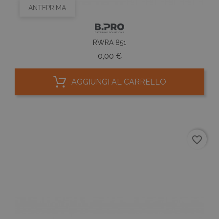
ANTEPRIMA
RWRA 851
Prezzo
0,00 €
AGGIUNGI AL CARRELLO
favorite_border