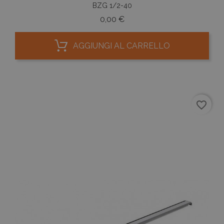
BZG 1/2-40
Prezzo
0,00 €
AGGIUNGI AL CARRELLO
favorite_border