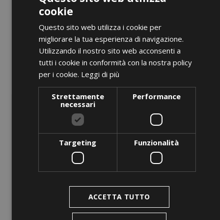
cookie
Questo sito web utilizza i cookie per
migliorare la tua esperienza di navigazione.
ANTEPRIMA
Utilizzando il nostro sito web acconsenti a
tutti i cookie in conformità con la nostra policy
per i cookie.
Leggi di più
Side Wall Panelling On 2...
Prezzo
0,00 €
Strettamente
Performance
necessari
AGGIUNGI AL CARRELLO
Targeting
Funzionalità
favorite_border
ACCETTA TUTTO