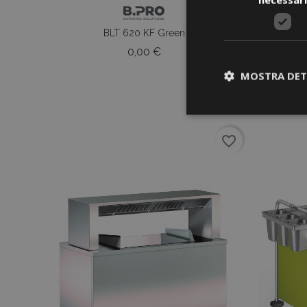
BLT 620 KF Green
Prezzo
0,00 €
MOSTRA DET
favorite_border
I cookie strettament
dell'account. Il sit
Nome
CookieScriptCons
Nome
Nome