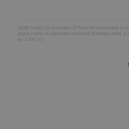
Shelf trolley for provision of food for portioning on 
plate, made of corrosion-resistant stainless steel, 4
54 x GN 1/2
favorite_border