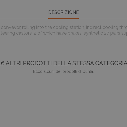
DESCRIZIONE
a conveyor, rolling into the cooling station, indirect cooling 
 steering castors, 2 of which have brakes, synthetic 27 pairs 
16 ALTRI PRODOTTI DELLA STESSA CATEGORIA
Ecco alcuni dei prodotti di punta.
favorite_border