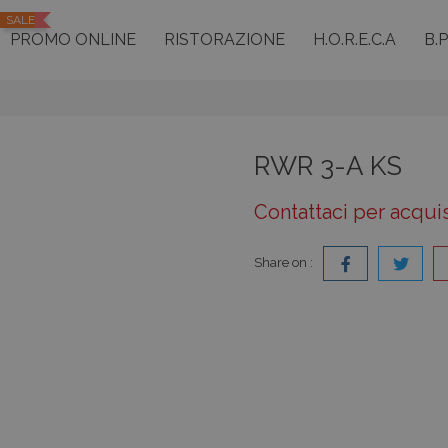
SALE
PROMO ONLINE
RISTORAZIONE
H.O.R.E.C.A
B.
RWR 3-A KS
Contattaci per acqui
Share on :