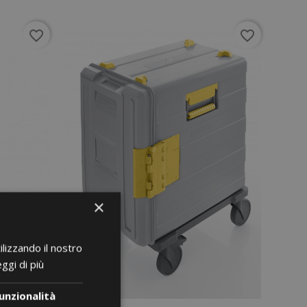
favorite_border
favorite_border
×
ilizzando il nostro
ggi di più
unzionalità