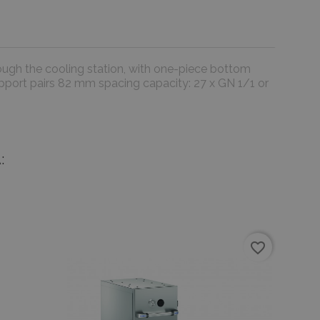
through the cooling station, with one-piece bottom
support pairs 82 mm spacing capacity: 27 x GN 1/1 or
:
favorite_border
favorite_border