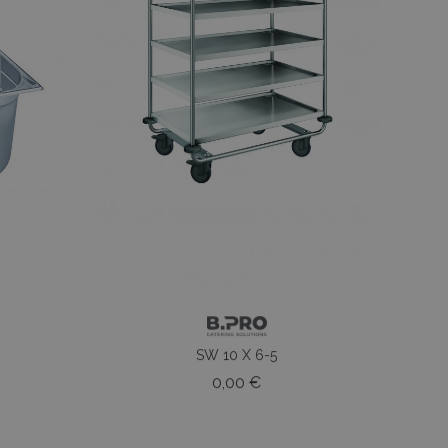
SW 10 X 6-5
o
Prezzo
0,00 €