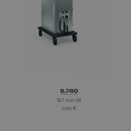
h...
BLT 1020 EB
o
Prezzo
0,00 €