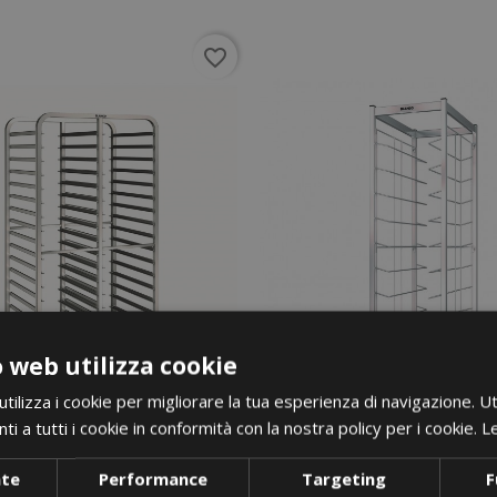
favorite_border
 web utilizza cookie
ilizza i cookie per migliorare la tua esperienza di navigazione. Ut
i a tutti i cookie in conformità con la nostra policy per i cookie.
Le
nte
Performance
Targeting
F
i