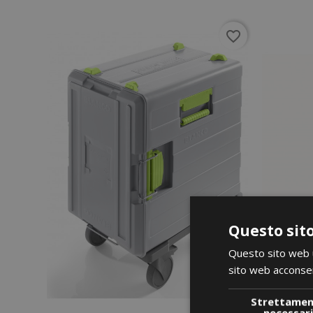
favorite_border
Questo sito
Questo sito web ut
sito web acconsent
Strettame
necessar