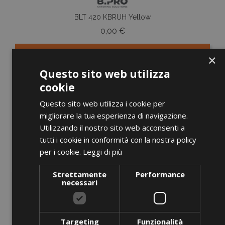
BLT 420 KBRUH Yellow
Prezzo
0,00 €
×
AGGIUNGI AL CARRELLO
Questo sito web utilizza
cookie
Questo sito web utilizza i cookie per
migliorare la tua esperienza di navigazione.
favorite_border
Utilizzando il nostro sito web acconsenti a
tutti i cookie in conformità con la nostra policy
per i cookie.
Leggi di più
Strettamente
Performance
necessari
Targeting
Funzionalità