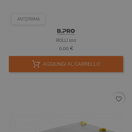
ANTEPRIMA
ROLLI 100
Prezzo
0,00 €
AGGIUNGI AL CARRELLO
favorite_border