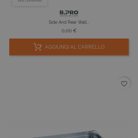
ANTEPRIMA
Side And Rear Wall...
Prezzo
0,00 €
AGGIUNGI AL CARRELLO
favorite_border