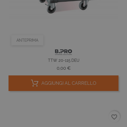
ANTEPRIMA
TTW 20-115 DEU
Prezzo
0,00 €
AGGIUNGI AL CARRELLO
favorite_border