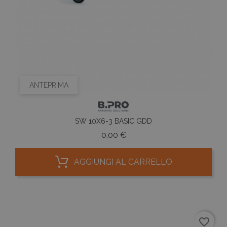
ANTEPRIMA
SW 10X6-3 BASIC GDD
Prezzo
0,00 €
AGGIUNGI AL CARRELLO
favorite_border