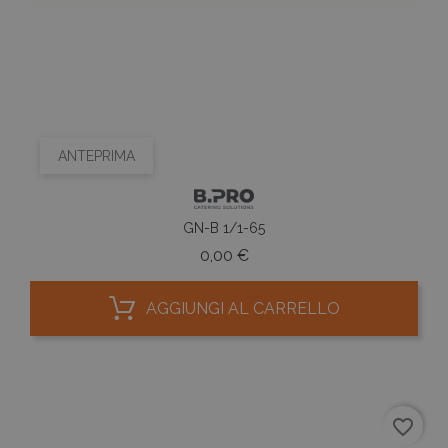
ANTEPRIMA
GN-B 1/1-65
Prezzo
0,00 €
AGGIUNGI AL CARRELLO
favorite_border