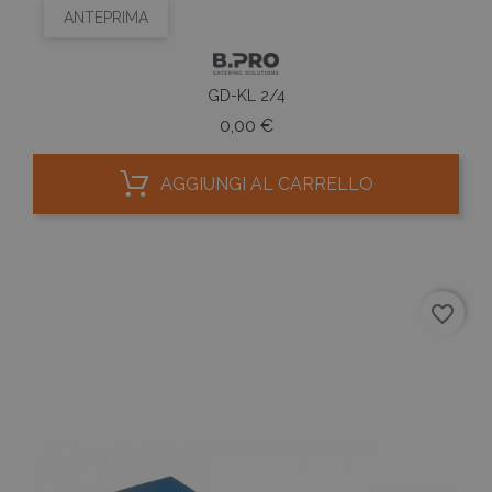
ANTEPRIMA
GD-KL 2/4
Prezzo
0,00 €
AGGIUNGI AL CARRELLO
favorite_border