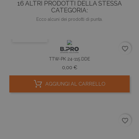
16 ALTRI PRODOTTI DELLA STESSA
CATEGORIA:
Ecco alcuni dei prodotti di punta.
ANTEPRIMA
favorite_border
TTW-PK 24-115 DDE
Prezzo
0,00 €
AGGIUNGI AL CARRELLO
favorite_border