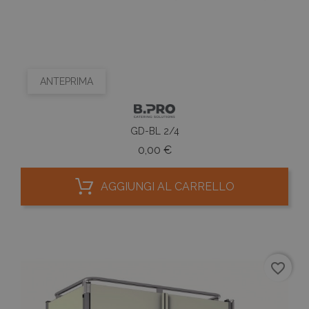
ANTEPRIMA
GD-BL 2/4
Prezzo
0,00 €
AGGIUNGI AL CARRELLO
favorite_border