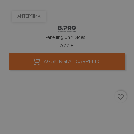
ANTEPRIMA
Panelling On 3 Sides,...
Prezzo
0,00 €
AGGIUNGI AL CARRELLO
favorite_border