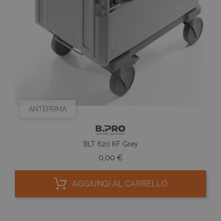
sessio
campag
rappor
analisi 
ANTEPRIMA
BLT 620 KF Grey
Prezzo
0,00 €
AGGIUNGI AL CARRELLO