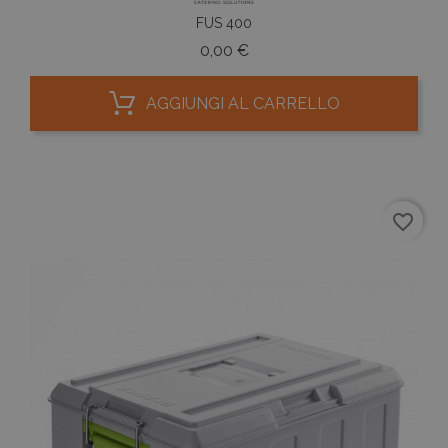
FUS 400
Prezzo
0,00 €
AGGIUNGI AL CARRELLO
favorite_border