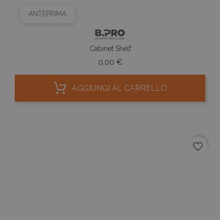
ANTEPRIMA
Cabinet Shelf
Prezzo
0,00 €
AGGIUNGI AL CARRELLO
favorite_border