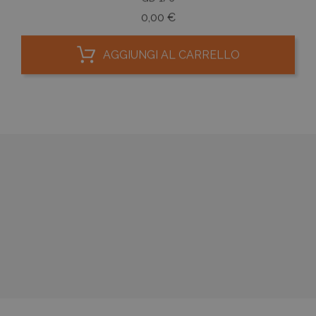
Prezzo
0,00 €
AGGIUNGI AL CARRELLO




