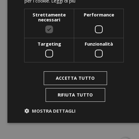
per i cookie.
Leggi di più
Strettamente
Performance
necessari
Targeting
Funzionalità
ANTEPRIMA
ACCETTA TUTTO
BLT 620 KF Red
Prezzo
0,00 €
RIFIUTA TUTTO
AGGIUNGI AL CARRELLO
MOSTRA DETTAGLI
Strettamente necessari
Performance