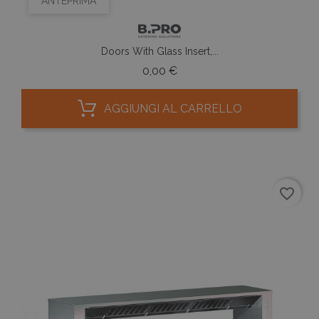
ANTEPRIMA
Doors With Glass Insert,...
Prezzo
0,00 €
AGGIUNGI AL CARRELLO
favorite_border