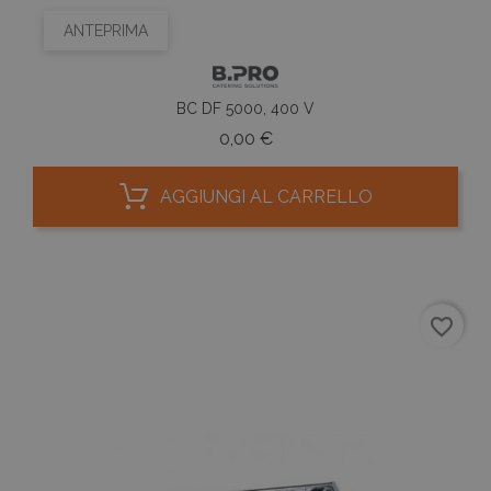
ANTEPRIMA
BC DF 5000, 400 V
Prezzo
0,00 €
AGGIUNGI AL CARRELLO
favorite_border