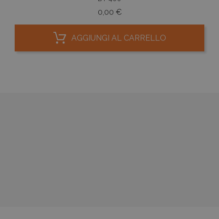
Prezzo
0,00 €
AGGIUNGI AL CARRELLO




