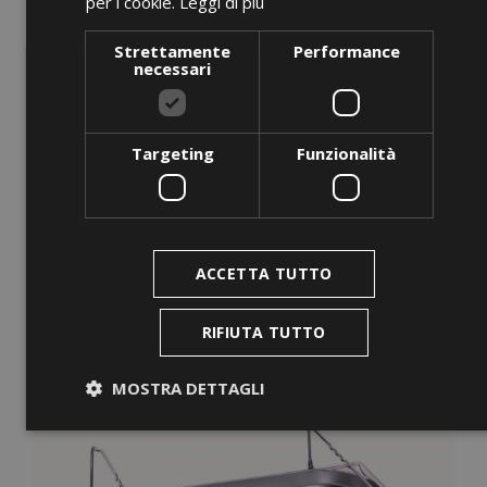
per i cookie.
Leggi di più
Stainless-Steel Base
Strettamente
Performance
Prezzo
0,00 €
necessari
AGGIUNGI AL CARRELLO
Targeting
Funzionalità
favorite_border
ACCETTA TUTTO
RIFIUTA TUTTO
MOSTRA DETTAGLI
Strettamente necessari
Performance