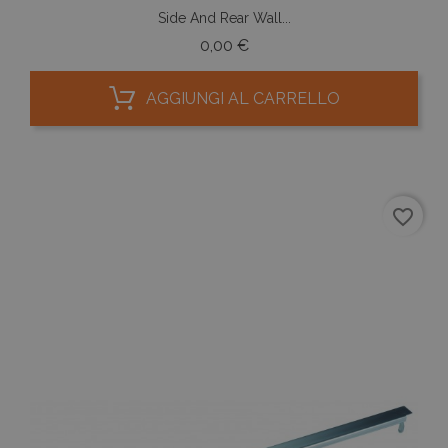
Side And Rear Wall...
Prezzo
0,00 €
AGGIUNGI AL CARRELLO
favorite_border