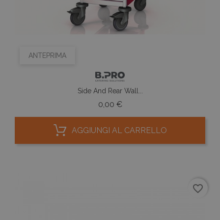
ANTEPRIMA
Side And Rear Wall...
Prezzo
0,00 €
AGGIUNGI AL CARRELLO
favorite_border