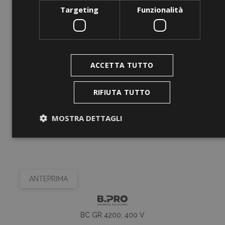
Targeting
Funzionalità
ACCETTA TUTTO
RIFIUTA TUTTO
MOSTRA DETTAGLI
Strettamente necessari
Performance
Targeting
Funzionalità
ANTEPRIMA
I cookie strettamente necessari consentono le
funzionalità principali del sito web come l'accesso
dell'utente e la gestione dell'account. Il sito web non
può essere utilizzato correttamente senza i cookie
BC GR 4200, 400 V
strettamente necessari.