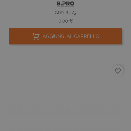
GDD-B 2/3
Prezzo
0,00 €
AGGIUNGI AL CARRELLO
favorite_border