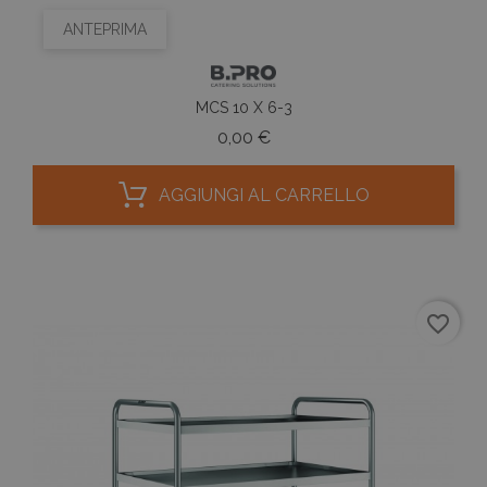
ANTEPRIMA
MCS 10 X 6-3
Prezzo
0,00 €
AGGIUNGI AL CARRELLO
favorite_border