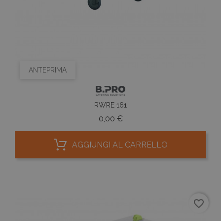
ANTEPRIMA
RWRE 161
Prezzo
0,00 €
AGGIUNGI AL CARRELLO
favorite_border