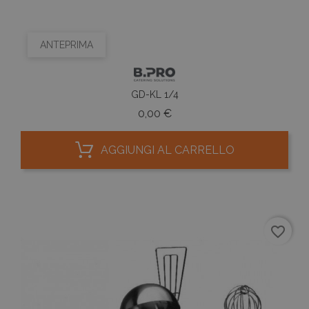
ANTEPRIMA
GD-KL 1/4
Prezzo
0,00 €
AGGIUNGI AL CARRELLO
favorite_border