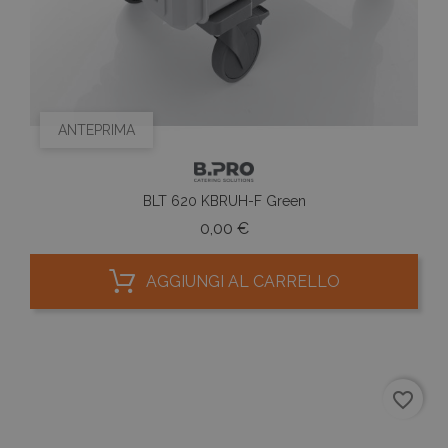
ANTEPRIMA
BLT 620 KBRUH-F Green
Prezzo
0,00 €
AGGIUNGI AL CARRELLO
favorite_border