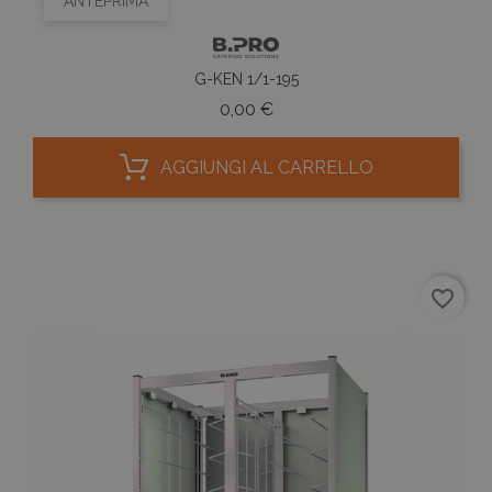
ANTEPRIMA
G-KEN 1/1-195
Prezzo
0,00 €
AGGIUNGI AL CARRELLO
favorite_border