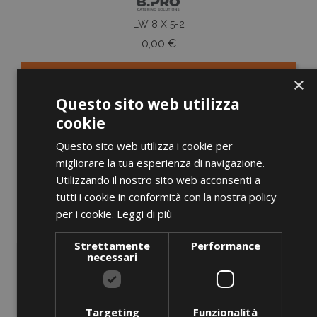
LW 8 X 5-2
Prezzo
0,00 €
×
AGGIUNGI AL CARRELLO
Questo sito web utilizza
cookie
Questo sito web utilizza i cookie per
migliorare la tua esperienza di navigazione.
favorite_border
Utilizzando il nostro sito web acconsenti a
tutti i cookie in conformità con la nostra policy
per i cookie.
Leggi di più
Strettamente
Performance
necessari
Targeting
Funzionalità