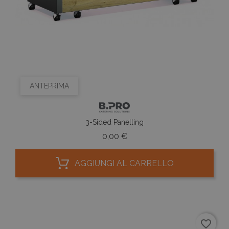
ANTEPRIMA
3-Sided Panelling
Prezzo
0,00 €
AGGIUNGI AL CARRELLO
favorite_border