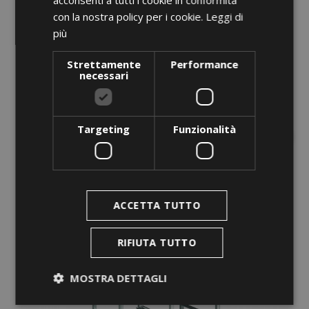
Cutting Board, Synthetic
con la nostra policy per i cookie.
Leggi di
Prezzo
0,00 €
più
AGGIUNGI AL CARRELLO
Strettamente
Performance
necessari
Targeting
Funzionalità
favorite_border
ACCETTA TUTTO
RIFIUTA TUTTO
MOSTRA DETTAGLI