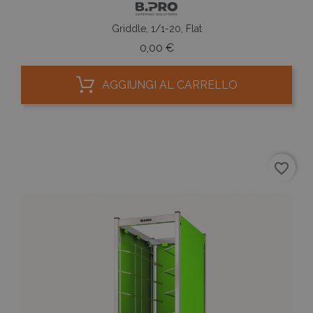
Griddle, 1/1-20, Flat
Prezzo
0,00 €
AGGIUNGI AL CARRELLO
favorite_border