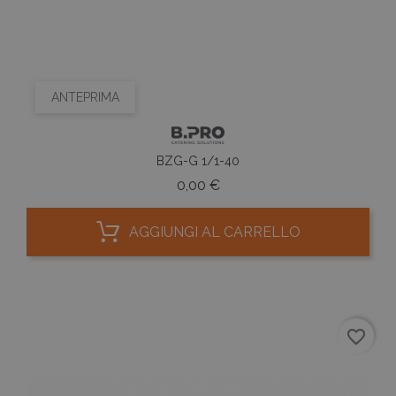
ANTEPRIMA
BZG-G 1/1-40
Prezzo
0,00 €
AGGIUNGI AL CARRELLO
favorite_border