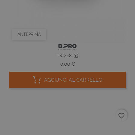
ANTEPRIMA
TS-2 18-33
Prezzo
0,00 €
AGGIUNGI AL CARRELLO
favorite_border