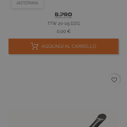
ANTEPRIMA
TTW 20-115 DZG
Prezzo
0,00 €
AGGIUNGI AL CARRELLO
favorite_border