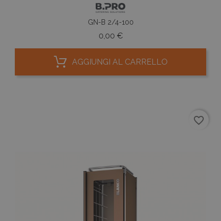
GN-B 2/4-100
Prezzo
0,00 €
AGGIUNGI AL CARRELLO
favorite_border