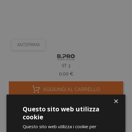
ANTEPRIMA
ST 3
Prezzo
0,00 €
AGGIUNGI AL CARRELLO
×
Questo sito web utilizza
cookie
favorite_border
Questo sito web utilizza i cookie per