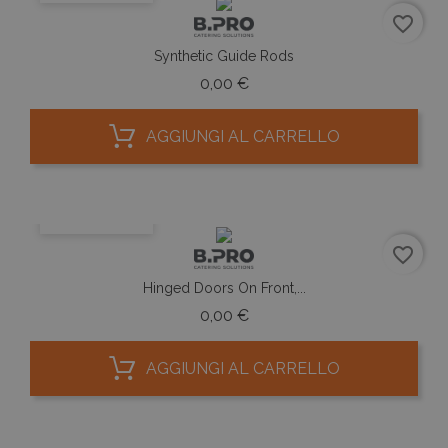
favorite_border
Synthetic Guide Rods
Prezzo
0,00 €
AGGIUNGI AL CARRELLO
ANTEPRIMA
favorite_border
Hinged Doors On Front,...
Prezzo
0,00 €
AGGIUNGI AL CARRELLO