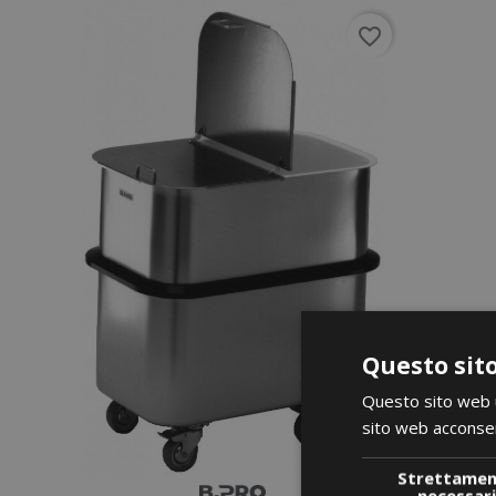
favorite_border
Questo sito
Questo sito web ut
sito web acconsent
Strettame
necessar