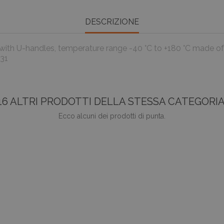
DESCRIZIONE
 with U-handles, temperature range -40 °C to +180 °C made of 
631
16 ALTRI PRODOTTI DELLA STESSA CATEGORIA
Ecco alcuni dei prodotti di punta.
favorite_border