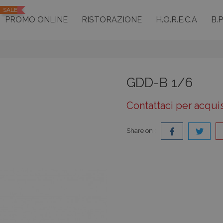
SALE
PROMO ONLINE
RISTORAZIONE
H.O.R.E.C.A
B.
GDD-B 1/6
Contattaci per acqui
Share on :