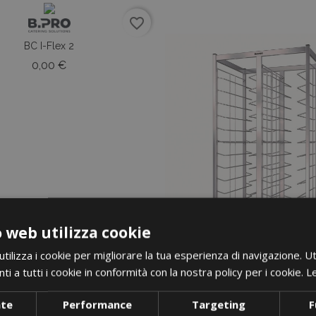
favorite_border
BC I-Flex 2
Prezzo
0,00 €
 web utilizza cookie
ilizza i cookie per migliorare la tua esperienza di navigazione. Ut
i a tutti i cookie in conformità con la nostra policy per i cookie.
Le
nte
Performance
Targeting
F
i