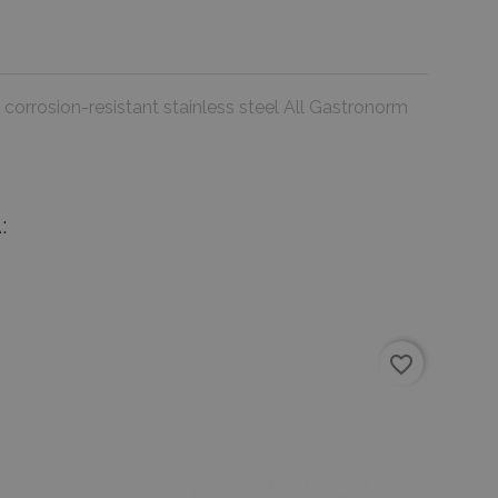
corrosion-resistant stainless steel All Gastronorm
:
favorite_border
favorite_border