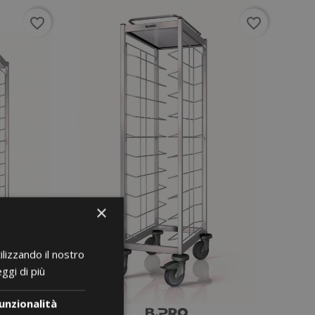
favorite_border
favorite_border
×
ilizzando il nostro
ggi di più
unzionalità