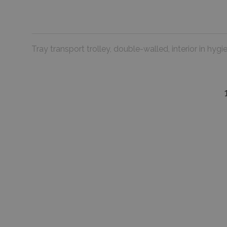
Tray transport trolley, double-walled, interior in 
favorite_border