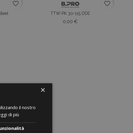
favorite_border
favorite_border
Steel
TTW-PK 30-115 DDE
o
Prezzo
0,00 €
×
ilizzando il nostro
ggi di più
unzionalità