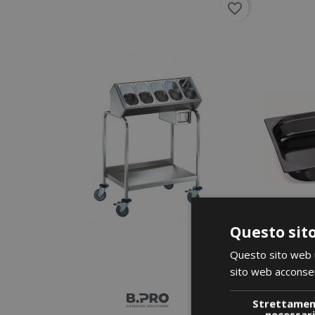
favorite_border
Questo sito
Questo sito web ut
sito web acconsent
Strettame
necessar