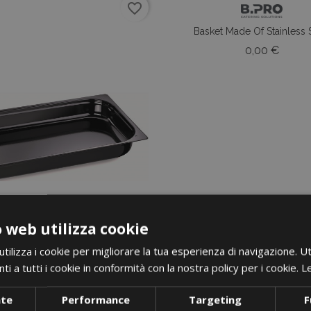
favorite_border
Basket Made Of Stainless 
Prezz
0,00 €
 web utilizza cookie
ilizza i cookie per migliorare la tua esperienza di navigazione. Ut
i a tutti i cookie in conformità con la nostra policy per i cookie.
Le
nte
Performance
Targeting
F
i