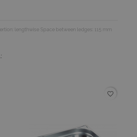
insertion: lengthwise Space between ledges: 115 mm
:
favorite_border
favorite_border