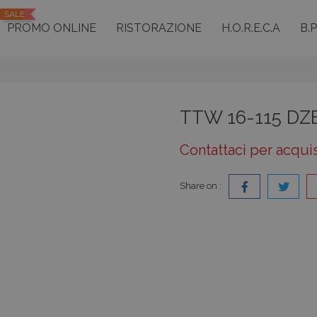
SALE
PROMO ONLINE
RISTORAZIONE
H.O.R.E.C.A
B.
TTW 16-115 DZ
Contattaci per acqui
Share on :