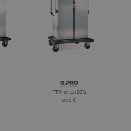
TTW 20-115 DZG
o
Prezzo
0,00 €