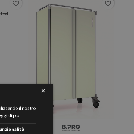
favorite_border
favorite_border
Steel
o
×
ilizzando il nostro
ggi di più
unzionalità