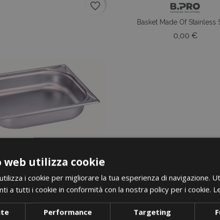
favorite_border
Basket Made Of Stainless 
Prezz
0,00 €
 web utilizza cookie
ilizza i cookie per migliorare la tua esperienza di navigazione. Ut
i a tutti i cookie in conformità con la nostra policy per i cookie.
Le
nte
Performance
Targeting
F
i