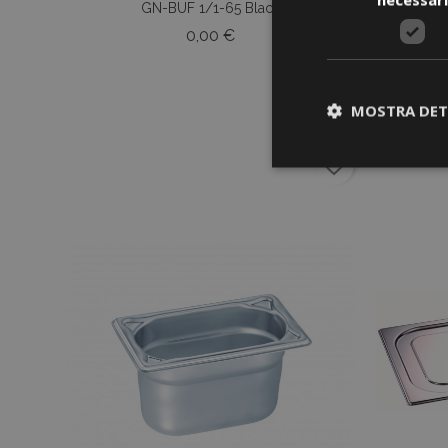
GN-BUF 1/1-65 Black
Prezzo
0,00 €
MOSTRA DET
favorite_border
I cookie strettament
dell'account. Il sit
Nome
CookieScriptCons
Nome
Nome