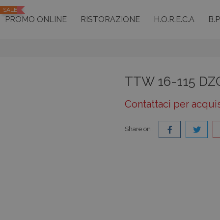
SALE
PROMO ONLINE
RISTORAZIONE
H.O.R.E.C.A
B.
TTW 16-115 DZ
Contattaci per acqui
Share on :