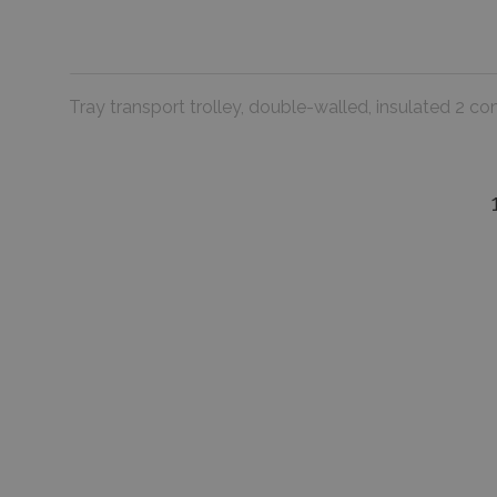
Tray transport trolley, double-walled, insulated 2
favorite_border