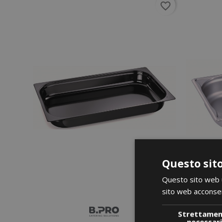
favorite_border
Questo sito
Questo sito web ut
sito web acconsent
Strettame
necessar