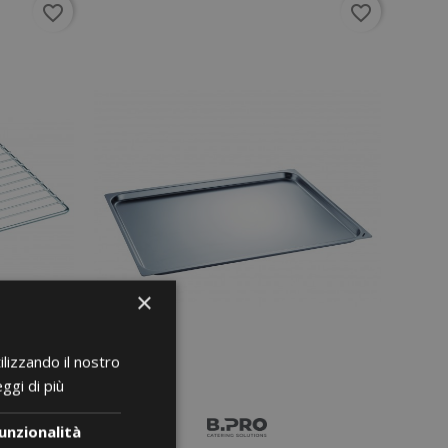
favorite_border
favorite_border
×
ilizzando il nostro
ggi di più
unzionalità