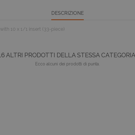
DESCRIZIONE
th 10 x 1/1 insert (33-piece)
16 ALTRI PRODOTTI DELLA STESSA CATEGORIA
Ecco alcuni dei prodotti di punta.
favorite_border
TTW-PK 30-115 DDG
Prezz
0,00 €