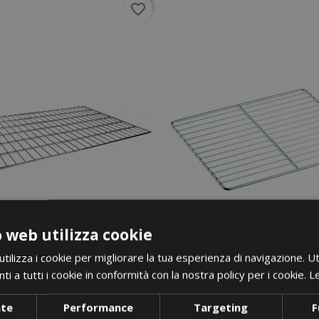
favorite_border
 web utilizza cookie
ilizza i cookie per migliorare la tua esperienza di navigazione. Ut
i a tutti i cookie in conformità con la nostra policy per i cookie.
Le
nte
Performance
Targeting
F
i