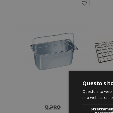
favorite_border
Questo sito
Questo sito web ut
sito web acconsent
Strettame
necessar