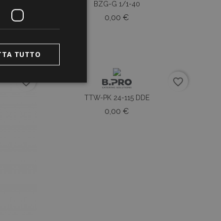
BZG-G 1/1-40
o
Prezzo
0,00 €
TTA TUTTO
favorite_border
favorite_border
TTW-PK 24-115 DDE
Prezzo
0,00 €
ente e la gestione
vizio Cookie-
e di consenso sui
il banner dei
 correttamente.
Descrizione