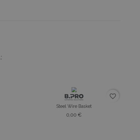
:
favorite_border
favorite_border
Steel Wire Basket
o
Prezzo
0,00 €