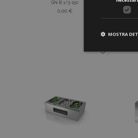
GN-B 1/3-150
Prezzo
0,00 €
MOSTRA DET
favorite_border
I cookie strettament
dell'account. Il sit
Nome
CookieScriptCons
Nome
Nome