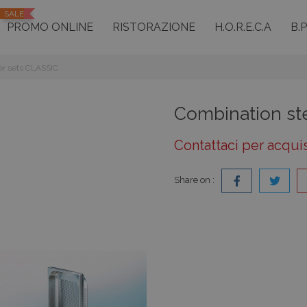
SALE
PROMO ONLINE
RISTORAZIONE
H.O.R.E.C.A
B.
er sets CLASSIC
Combination st
Contattaci per acqui
Share on :