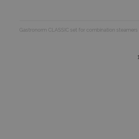
Gastronorm CLASSIC set for combination steamers wi
favorite_border