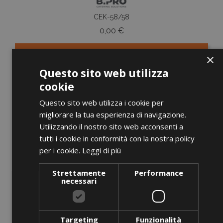
CEK-58/58
Prezzo
0,00 €
×
AGGIUNGI AL CARRELLO
Questo sito web utilizza
cookie
Questo sito web utilizza i cookie per
migliorare la tua esperienza di navigazione.
favorite_border
Utilizzando il nostro sito web acconsenti a
tutti i cookie in conformità con la nostra policy
per i cookie.
Leggi di più
Strettamente
Performance
necessari
Targeting
Funzionalità