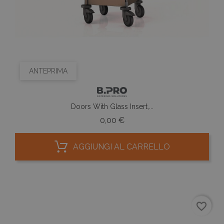
ANTEPRIMA
Doors With Glass Insert,...
Prezzo
0,00 €
AGGIUNGI AL CARRELLO
favorite_border