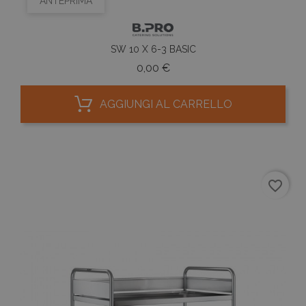
ANTEPRIMA
SW 10 X 6-3 BASIC
Prezzo
0,00 €
AGGIUNGI AL CARRELLO
favorite_border