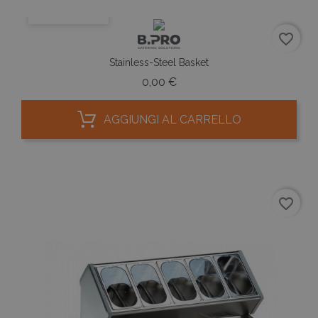
ANTEPRIMA
favorite_border
Stainless-Steel Basket
Prezzo
0,00 €
AGGIUNGI AL CARRELLO
favorite_border