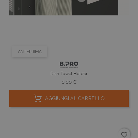
ANTEPRIMA
Dish Towel Holder
Prezzo
0,00 €
AGGIUNGI AL CARRELLO
favorite_border