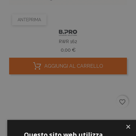
ANTEPRIMA
RWR 162
Prezzo
0,00 €
AGGIUNGI AL CARRELLO
favorite_border
×
Questo sito web utilizza