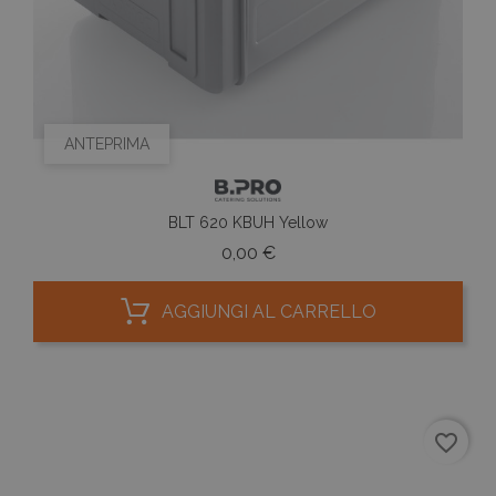
ANTEPRIMA
BLT 620 KBUH Yellow
Prezzo
0,00 €
AGGIUNGI AL CARRELLO
favorite_border