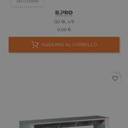
ANTEPRIMA
GD-BL 1/6
Prezzo
0,00 €
AGGIUNGI AL CARRELLO
favorite_border