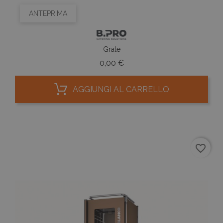
ANTEPRIMA
Grate
Prezzo
0,00 €
AGGIUNGI AL CARRELLO
favorite_border