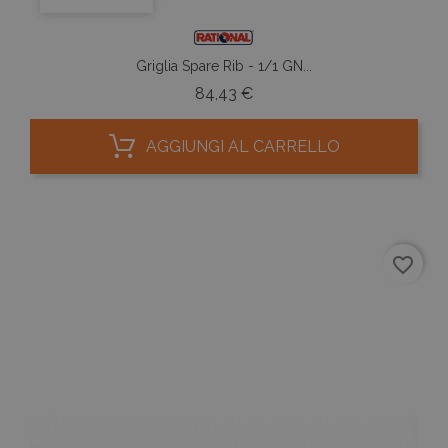
Griglia Spare Rib - 1/1 GN...
Prezzo
84,43 €
AGGIUNGI AL CARRELLO
favorite_border