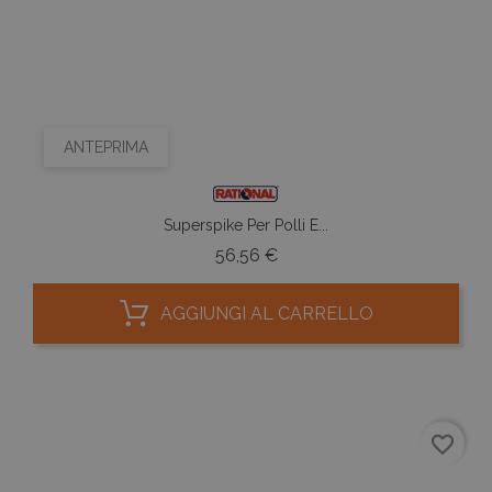
ANTEPRIMA
Superspike Per Polli E...
Prezzo
56,56 €
AGGIUNGI AL CARRELLO
favorite_border