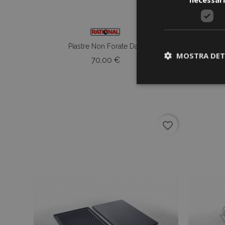
Piastre Non Forate Da...
MOSTRA DET
Prezzo
70,00 €
I cookie strettament
favorite_border
dell'account. Il sit
Nome
CookieScriptCons
Nome
Nome