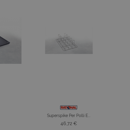
Superspike Per Polli E...
zo
Prezzo
46,72 €