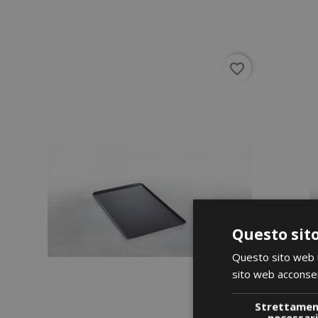
favorite_border
Questo sito
Questo sito web ut
sito web acconsent
Strettame
necessar