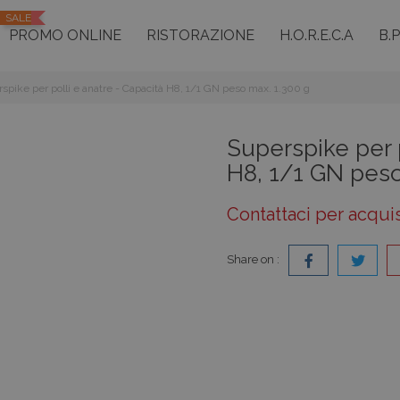
SALE
PROMO ONLINE
RISTORAZIONE
H.O.R.E.C.A
B.
spike per polli e anatre - Capacità H8, 1/1 GN peso max. 1.300 g
Superspike per p
H8, 1/1 GN peso
Contattaci per acqui
Share on :