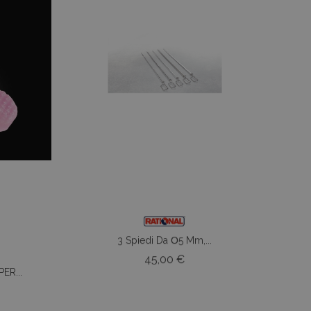
3 Spiedi Da Ο5 Mm,...
Prezzo
45,00 €
ER...
zo