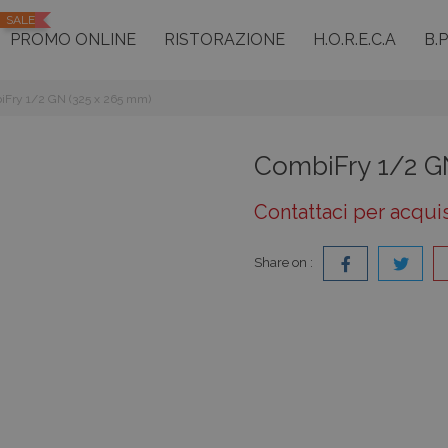
SALE
PROMO ONLINE
RISTORAZIONE
H.O.R.E.C.A
B.
iFry 1/2 GN (325 x 265 mm)
CombiFry 1/2 G
Contattaci per acqui
Share on :