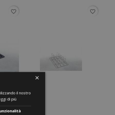
favorite_border
favorite_border
×
ilizzando il nostro
ggi di più
unzionalità