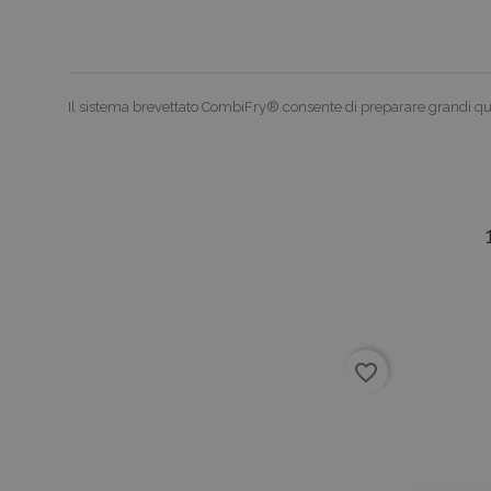
Il sistema brevettato CombiFry® consente di preparare grandi qua
favorite_border