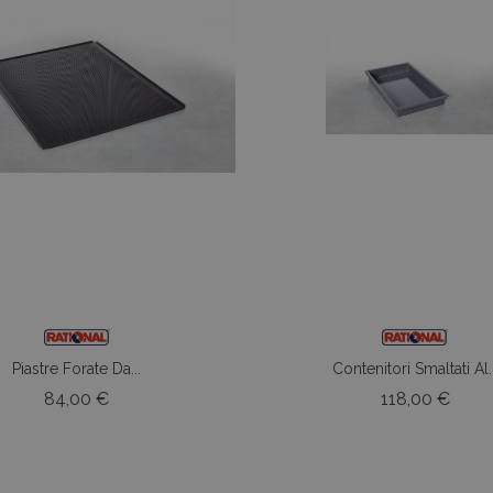
Piastre Forate Da...
Contenitori Smaltati Al..
Prezzo
Prez
84,00 €
118,00 €