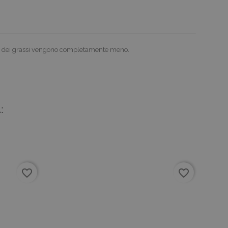
ento dei grassi vengono completamente meno.
:
favorite_border
favorite_border