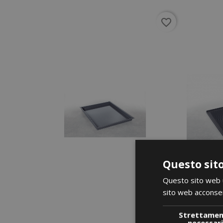
favorite_border
Questo sito
Questo sito web ut
sito web acconsent
Strettame
necessar