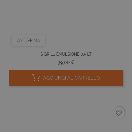
ANTEPRIMA
SIGRILL EMULSIONE 0.5 LT
Prezzo
39,00 €
AGGIUNGI AL CARRELLO
favorite_border