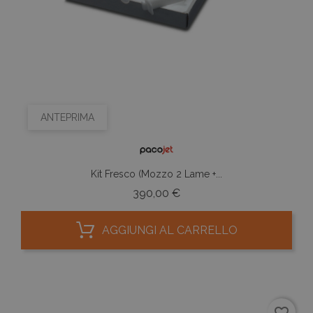
ANTEPRIMA
Kit Fresco (Mozzo 2 Lame +...
Prezzo
390,00 €
AGGIUNGI AL CARRELLO
favorite_border