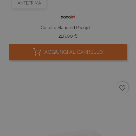
ANTEPRIMA
Coltello Standard Pacojet I...
Prezzo
215,00 €
AGGIUNGI AL CARRELLO
favorite_border