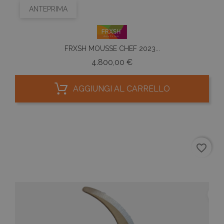
ANTEPRIMA
FRXSH MOUSSE CHEF 2023...
Prezzo
4.800,00 €
AGGIUNGI AL CARRELLO
favorite_border