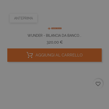
ANTEPRIMA
WUNDER - BILANCIA DA BANCO...
Prezzo
320,00 €
AGGIUNGI AL CARRELLO
favorite_border