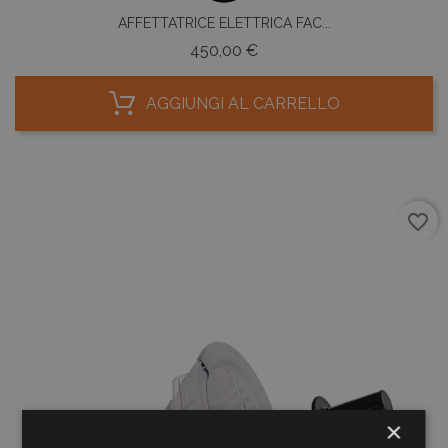
AFFETTATRICE ELETTRICA FAC...
Prezzo
450,00 €
AGGIUNGI AL CARRELLO
favorite_border
×