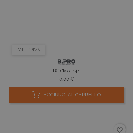
ANTEPRIMA
BC Classic 4.1
Prezzo
0,00 €
AGGIUNGI AL CARRELLO
favorite_border