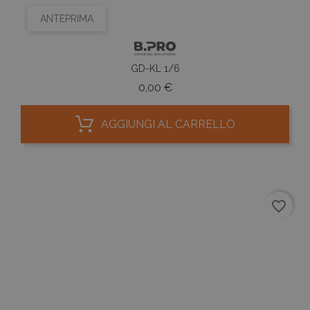
ANTEPRIMA
GD-KL 1/6
Prezzo
0,00 €
AGGIUNGI AL CARRELLO
favorite_border