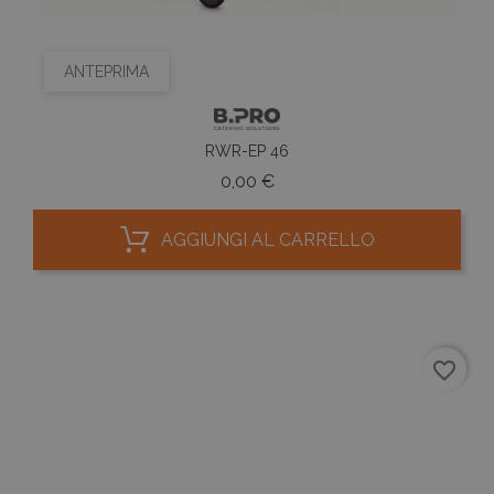
ANTEPRIMA
RWR-EP 46
Prezzo
0,00 €
AGGIUNGI AL CARRELLO
favorite_border