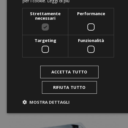
per i cookie.
Leggi di più
GN-BUF 1/1-20 White
Strettamente
Performance
Prezzo
0,00 €
necessari
AGGIUNGI AL CARRELLO
Targeting
Funzionalità
favorite_border
ACCETTA TUTTO
RIFIUTA TUTTO
MOSTRA DETTAGLI
Strettamente necessari
Performance