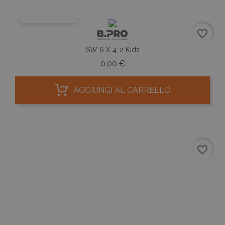
ANTEPRIMA
favorite_border
SW 6 X 4-2 Kids
Prezzo
0,00 €
AGGIUNGI AL CARRELLO
favorite_border