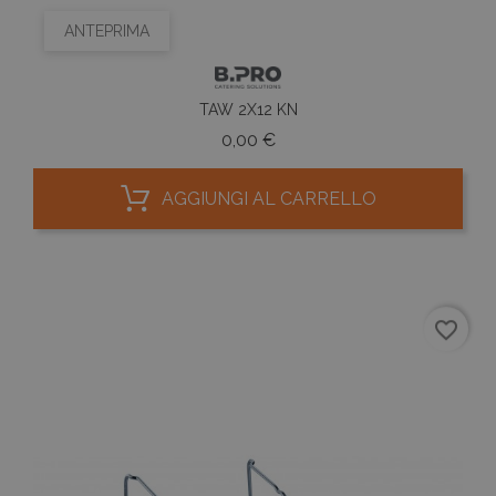
ANTEPRIMA
TAW 2X12 KN
Prezzo
0,00 €
AGGIUNGI AL CARRELLO
favorite_border