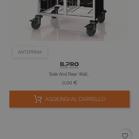
ANTEPRIMA
Side And Rear Wall...
Prezzo
0,00 €
AGGIUNGI AL CARRELLO
favorite_border