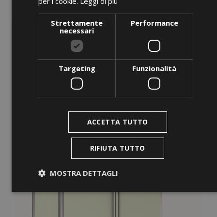
per i cookie.
Leggi di più
GN-BUF 1/3-65 White
Strettamente
Performance
Prezzo
0,00 €
necessari
AGGIUNGI AL CARRELLO
Targeting
Funzionalità
favorite_border
ACCETTA TUTTO
RIFIUTA TUTTO
MOSTRA DETTAGLI
Strettamente necessari
Performance