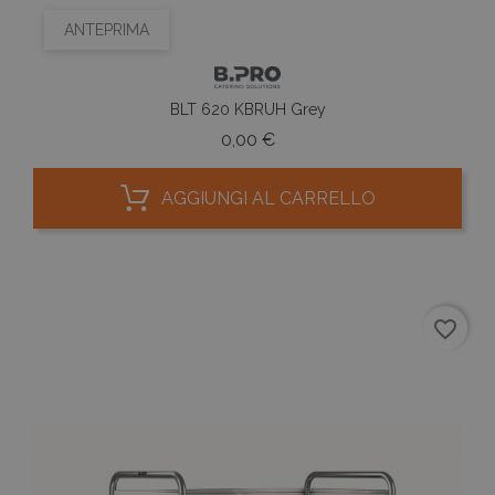
ANTEPRIMA
BLT 620 KBRUH Grey
Prezzo
0,00 €
AGGIUNGI AL CARRELLO
favorite_border