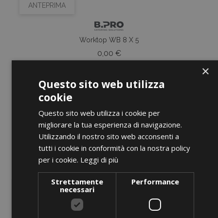
ANTEPRIMA
Worktop WB 8 X 5
Prezzo
0,00 €
×
AGGIUNGI AL CARRELLO
Questo sito web utilizza
cookie
Questo sito web utilizza i cookie per
migliorare la tua esperienza di navigazione.
favorite_border
Utilizzando il nostro sito web acconsenti a
tutti i cookie in conformità con la nostra policy
per i cookie.
Leggi di più
Strettamente
Performance
necessari