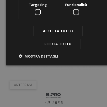
Targeting
Funzionalità
ACCETTA TUTTO
RIFIUTA TUTTO
MOSTRA DETTAGLI
Strettamente necessari
Performance
Targeting
Funzionalità
ANTEPRIMA
I cookie strettamente necessari consentono le
funzionalità principali del sito web come l'accesso
dell'utente e la gestione dell'account. Il sito web non
può essere utilizzato correttamente senza i cookie
ROHO 5 X 5
strettamente necessari.