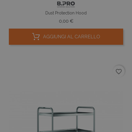
Dust Protection Hood
Prezzo
0,00 €
AGGIUNGI AL CARRELLO
favorite_border