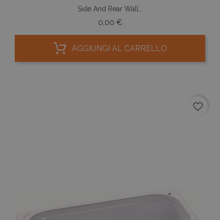
Side And Rear Wall...
Prezzo
0,00 €
AGGIUNGI AL CARRELLO
favorite_border