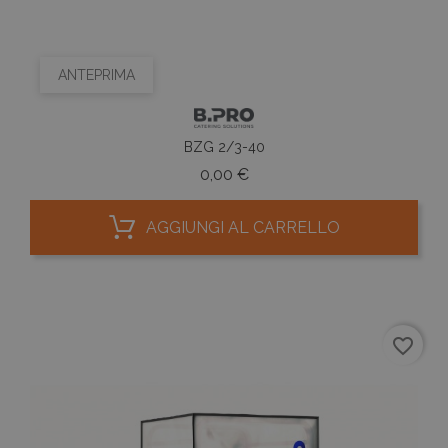
ANTEPRIMA
BZG 2/3-40
Prezzo
0,00 €
AGGIUNGI AL CARRELLO
favorite_border