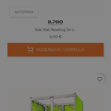
ANTEPRIMA
Side Wall Panelling On 2...
Prezzo
0,00 €
AGGIUNGI AL CARRELLO
favorite_border