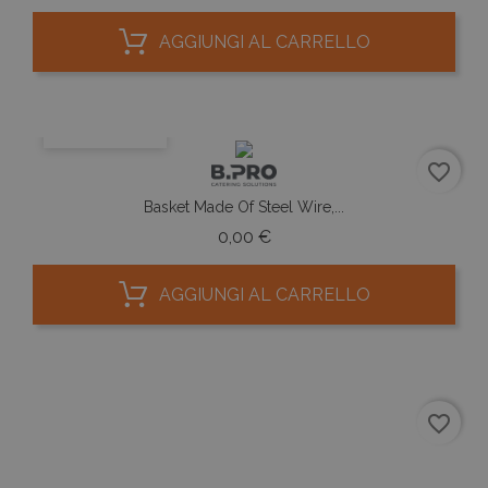
AGGIUNGI AL CARRELLO
ANTEPRIMA
favorite_border
Basket Made Of Steel Wire,...
Prezzo
0,00 €
AGGIUNGI AL CARRELLO
favorite_border