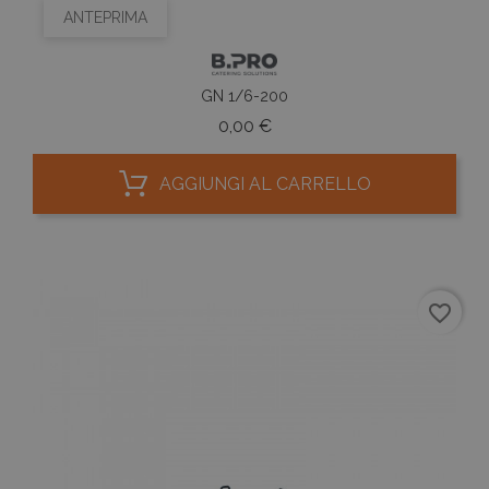
ANTEPRIMA
GN 1/6-200
Prezzo
0,00 €
AGGIUNGI AL CARRELLO
favorite_border